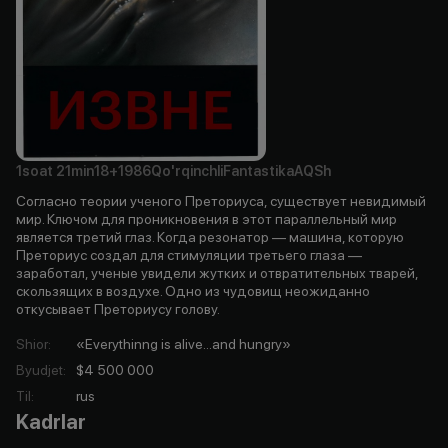
1soat
21min
18+
1986
Qo'rqinchli
Fantastika
AQSh
Согласно теории ученого Преториуса, существует невидимый
мир. Ключом для проникновения в этот параллельный мир
является третий глаз. Когда резонатор — машина, которую
Преториус создал для стимуляции третьего глаза —
заработал, ученые увидели жутких и отвратительных тварей,
скользящих в воздухе. Одно из чудовищ неожиданно
откусывает Преториусу голову.
Shior
:
«Everythinng is alive...and hungry»
Byudjet
:
$4 500 000
Til
:
rus
Kadrlar