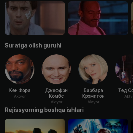
Suratga olish guruhi
Кен Фори
Джеффри
Барбара
Тед С
Комбс
Крэмптон
Aktyor
Akty
Aktyor
Aktyor
Rejissyorning boshqa ishlari