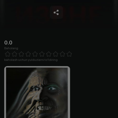
0.0
Baholang
Empty
1 Star
2 Stars
3 Stars
4 Stars
5 Stars
6 Stars
7 Stars
8 Stars
9 Stars
10 Stars
baholash uchun yulduzlarni to'ldiring