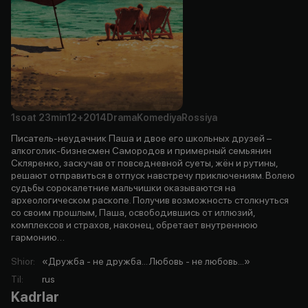
1soat
23min
12+
2014
Drama
Komediya
Rossiya
Писатель-неудачник Паша и двое его школьных друзей –
алкоголик-бизнесмен Самородов и примерный семьянин
Скляренко, заскучав от повседневной суеты, жён и рутины,
решают отправиться в отпуск навстречу приключениям. Волею
судьбы сорокалетние мальчишки оказываются на
археологическом раскопе. Получив возможность столкнуться
со своим прошлым, Паша, освободившись от иллюзий,
комплексов и страхов, наконец, обретает внутреннюю
гармонию…
Shior
:
«Дружба - не дружба... Любовь - не любовь...»
Til
:
rus
Kadrlar