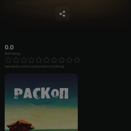
0.0
Baholang
Empty
1 Star
2 Stars
3 Stars
4 Stars
5 Stars
6 Stars
7 Stars
8 Stars
9 Stars
10 Stars
baholash uchun yulduzlarni to'ldiring