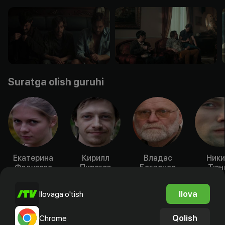
Suratga olish guruhi
Екатерина
Кирилл
Владас
Ники
Федулова
Пирогов
Багдонас
Тюн
Aktyor
Aktyor
Aktyor
Akty
Ilova
Ilovaga o'tish
Qolish
Chrome