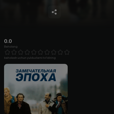
0.0
Baholang
Empty
1 Star
2 Stars
3 Stars
4 Stars
5 Stars
6 Stars
7 Stars
8 Stars
9 Stars
10 Stars
baholash uchun yulduzlarni to'ldiring