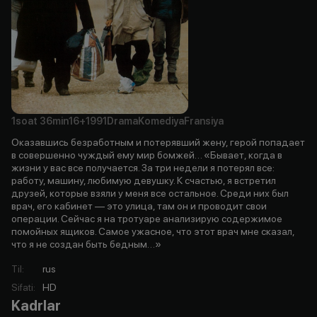
1soat
36min
16+
1991
Drama
Komediya
Fransiya
Оказавшись безработным и потерявший жену, герой попадает
в совершенно чуждый ему мир бомжей… «Бывает, когда в
жизни у вас все получается. За три недели я потерял все:
работу, машину, любимую девушку. К счастью, я встретил
друзей, которые взяли у меня все остальное. Среди них был
врач, его кабинет — это улица, там он и проводит свои
операции. Сейчас я на тротуаре анализирую содержимое
помойных ящиков. Самое ужасное, что этот врач мне сказал,
что я не создан быть бедным…»
Til
:
rus
Sifati
:
HD
Kadrlar