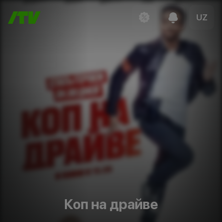
UZ
Коп на драйве