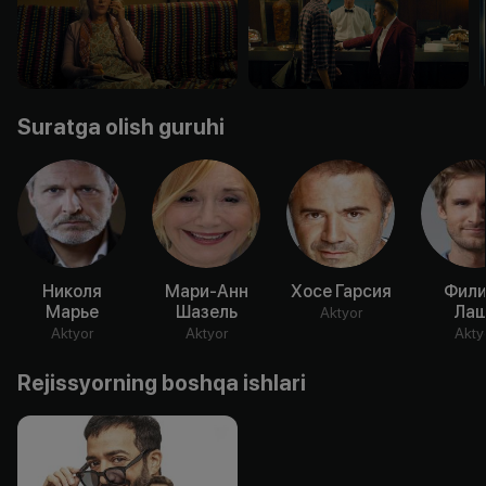
Suratga olish guruhi
Николя
Мари-Анн
Хосе Гарсия
Фили
Марье
Шазель
Ла
Aktyor
Aktyor
Aktyor
Akty
Rejissyorning boshqa ishlari