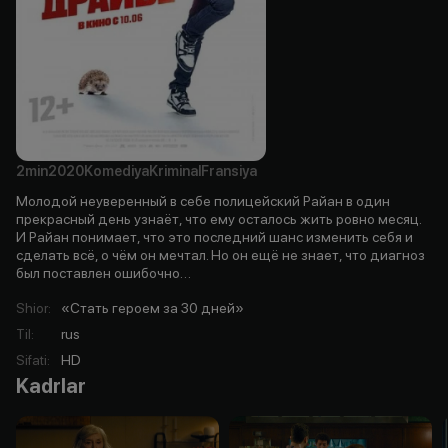
2min
2020
Komediya
Kriminal
Fransiya
Молодой неуверенный в себе полицейский Райан в один
прекрасный день узнаёт, что ему осталось жить ровно месяц.
И Райан понимает, что это последний шанс изменить себя и
сделать всё, о чём он мечтал. Но он ещё не знает, что диагноз
был поставлен ошибочно…
Shior
:
«Стать героем за 30 дней»
Til
:
rus
Sifati
:
HD
Kadrlar