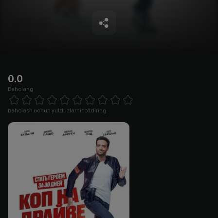
0.0
Baholang
Empty
1 Star
2 Stars
3 Stars
4 Stars
5 Stars
6 Stars
7 Stars
8 Stars
9 Stars
10 Stars
baholash uchun yulduzlarni to'ldiring