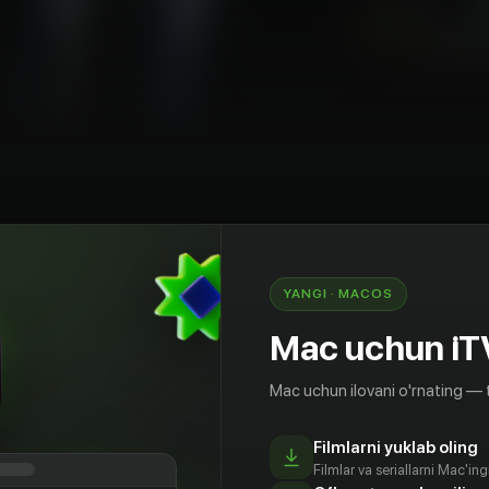
diya
Qo'rqinchli
Fentezi
AQSh
YANGI · MACOS
если ваш лучший друг погибнет? Будете
Mac uchun iT
его родственников, похороните его… И
льше, так как жизнь не стоит на месте… Но
Mac uchun ilovani o'rnating — 
ть, если ваш погибший друг вернется? Причем
ворится, в здравом уме и твердой памяти...
Filmlarni yuklab oling
worse than having your best friend die?»
Filmlar va seriallarni Mac'in