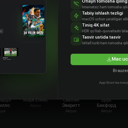
Oflayn tomosha qiling
Internetsiz ham tomosha qil
Tabiiy ishlash tezligi
macOS uchun yaratilgan silliq
Tiniq 4K sifat
HDR qo'llab-quvvatlashi bilan
Tasvir ustida tasvir
Ishlаб turib ham tomosha qil
Mac uc
Brauzer
App Store'da mavj
нардо
Марк Елиас
Сьюзан
Брук
илло
Эверитт
Бикфорд
Aktyor
tyor
Aktyor
Aktyor