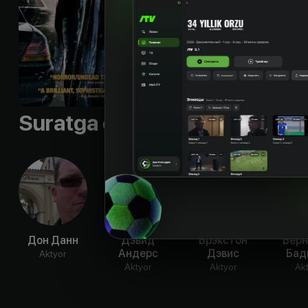
Til
:
rus
Sifati
:
HD
Suratga olish guruhi
Дон Данн
Дэвид
Брэкстон
Бер
Андерс
Дэвис
Бад
Aktyor
Aktyor
Aktyor
Ak