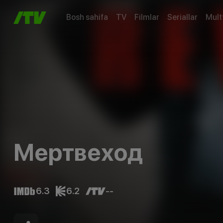
Bosh sahifa
TV
Filmlar
Seriallar
Mult
Мертвеход
6.3
6.2
--