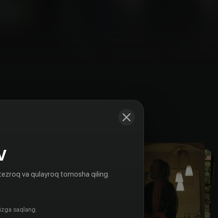
Kadrlar
V
tezroq va qulayroq tomosha qiling.
gizga saqlang.