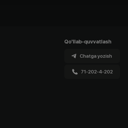
Qo'llab-quvvatlash
Chatga yozish
71-202-4-202