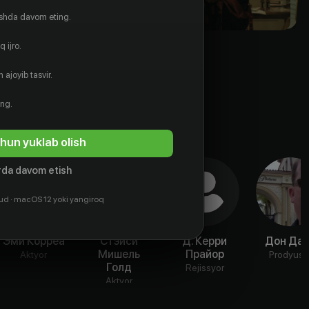
ishda davom eting.
 ijro.
 ajoyib tasvir.
ing.
hun yuklab olish
da davom etish
ud · macOS 12 yoki yangiroq
Эми Корреа
Стэйси
Д. Керри
Дон Да
Мишель
Прайор
Aktyor
Prodyuse
Голд
Rejissyor
Aktyor