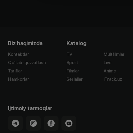
Biz haqimizda
Katalog
Kontaktlar
TV
Multfilmlar
Qo'llab-quvvatlash
Sport
Live
Tariflar
Filmlar
Anime
Hamkorlar
Seriallar
iTrack.uz
Ijtimoiy tarmoqlar