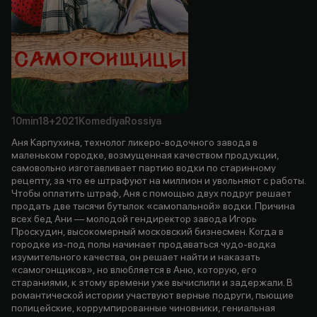
10min
18+
2021
Komediya
Rossiya
Аня Карпухина, технолог ликеро-водочного завода в
маленьком городке, возмущенная качеством продукции,
самовольно изготавливает партию водки по старинному
рецепту, за что ее штрафуют на миллион и увольняют с работы.
Чтобы оплатить штраф, Аня с помощью двух подруг решает
продать две тысячи бутылок «самопальной» водки. Причина
всех бед Ани — молодой гендиректор завода Игорь
Проскудин, высокомерный московский бизнесмен. Когда в
городке из-под полы начинает продаваться чудо-водка
изумительного качества, он решает найти и наказать
«самогонщиков», но влюбляется в Аню, которую, его
стараниями, к этому времени уже вычислили и задержали. В
романтической истории участвуют верные подруги, пьющие
полицейские, коррумпированные чиновники, гениальная