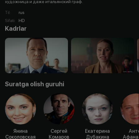
художница и даже итальянский граф.
Til
:
rus
Sifati
:
HD
Kadrlar
Suratga olish guruhi
Янина
Сергей
Екатерина
Ант
Соколовская
Комаров
Дубакина
Афана