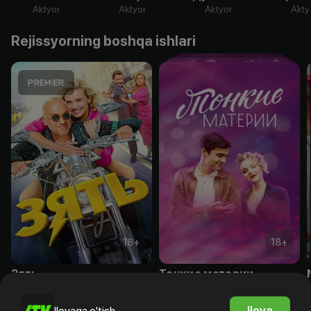
Aktyor
Aktyor
Aktyor
Akty
Rejissyorning boshqa ishlari
18
+
18
+
Зять
Тонкие материи
Obuna
Obuna
Ilova
Ilovaga o'tish