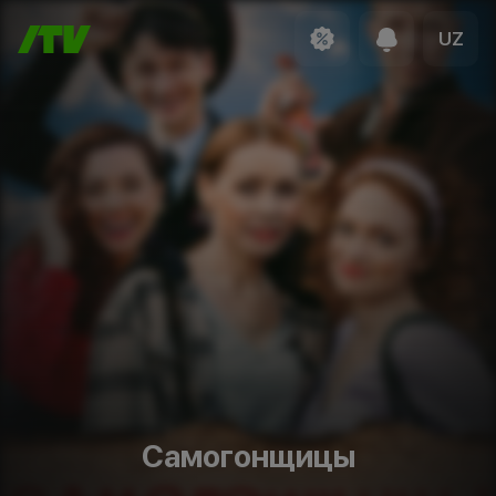
UZ
Самогонщицы