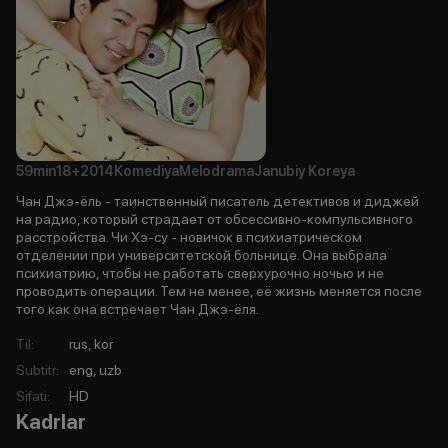
59min
18+
2014
Komediya
Melodrama
Janubiy Koreya
Чан Джэ-ёль - таинственный писатель детективов и диджей
на радио, который страдает от обсессивно-компульсивного
расстройства. Чи Хэ-су - новичок в психиатрическом
отделении при университетской больнице. Она выбрала
психиатрию, чтобы не работать сверхурочно ночью и не
проводить операции. Тем не менее, её жизнь меняется после
того как она встречает Чан Джэ-ёля.
Til
:
rus, kor
Subtitr
:
eng, uzb
Sifati
:
HD
Kadrlar