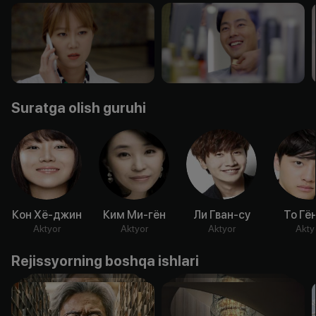
Suratga olish guruhi
Кон Хё-джин
Ким Ми-гён
Ли Гван-су
То Гё
Aktyor
Aktyor
Aktyor
Akty
Rejissyorning boshqa ishlari