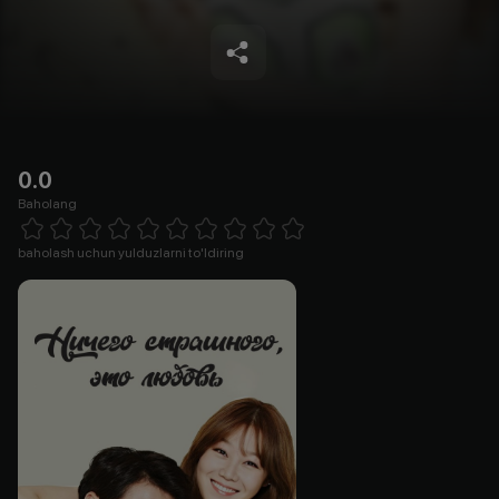
0.0
Baholang
Empty
1 Star
2 Stars
3 Stars
4 Stars
5 Stars
6 Stars
7 Stars
8 Stars
9 Stars
10 Stars
baholash uchun yulduzlarni to'ldiring