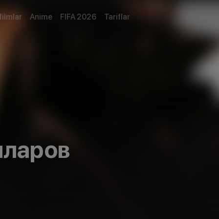
filmlar
Anime
FIFA 2026
Tariflar
лларов