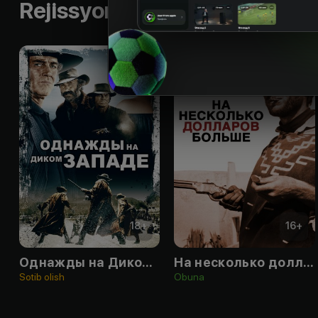
Rejissyorning boshqa ishlari
18
+
16
+
Однажды на Диком Западе
На несколько долларов больше
Sotib olish
Obuna