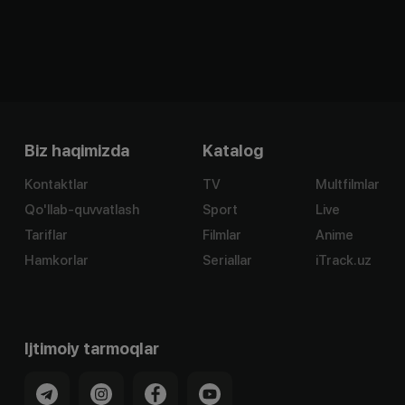
Biz haqimizda
Katalog
Kontaktlar
TV
Multfilmlar
Qo'llab-quvvatlash
Sport
Live
Tariflar
Filmlar
Anime
Hamkorlar
Seriallar
iTrack.uz
Ijtimoiy tarmoqlar