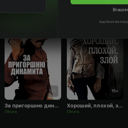
Brauzer
App Store'da mavj
12
+
16
+
За пригоршню динамита
Хороший, плохой, злой
Obuna
Obuna