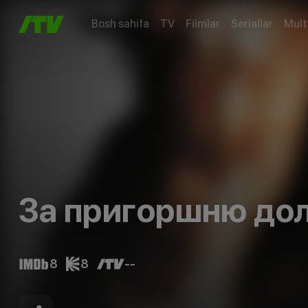
Bosh sahifa
TV
Filmlar
Seriallar
Mult
За пригоршню до
8
8
--