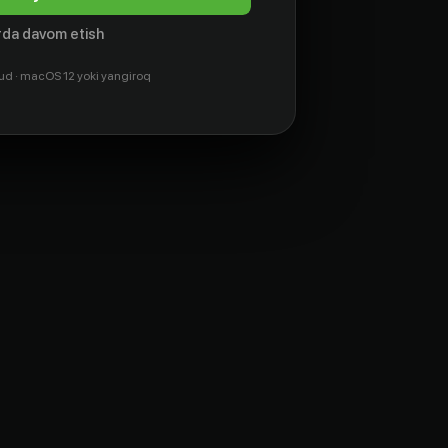
da davom etish
ud · macOS 12 yoki yangiroq