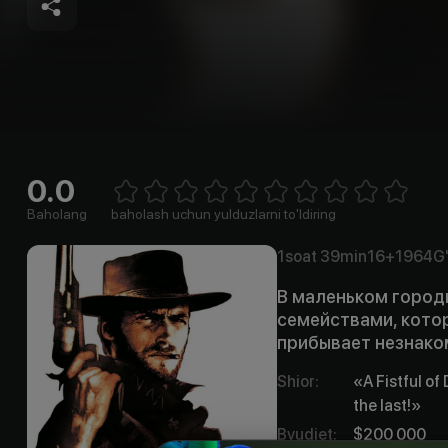
0.0
Empty
1 Star
2 Stars
3 Stars
4 Stars
5 Stars
6 Stars
7 Stars
8 Stars
9 Stars
10 Stars
Baholang
baholash uchun yulduzlarni to'ldiring
1soat
39min
16+
1964
G'
В маленьком город
семействами, котор
прибывает незнако
Shior
:
«A Fistful of 
the last!»
Byudjet
:
$200 000