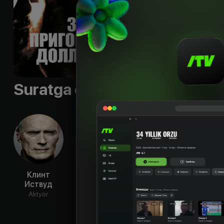
Til
:
rus, eng, it
Sifati
:
HD
Suratga olish guruhi
Клинт
Джан Мария
Йозеф Эггер
Марг
Иствуд
Волонте
Ло
Aktyor
Aktyor
Aktyor
Ak