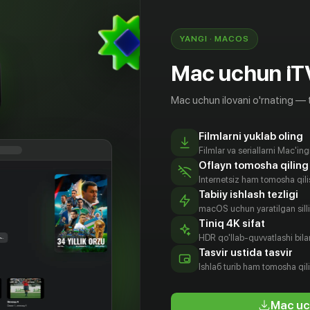
YANGI · MACOS
Mac uchun iT
Mac uchun ilovani o'rnating — 
Filmlarni yuklab oling
Filmlar va seriallarni Mac'in
Oflayn tomosha qiling
Internetsiz ham tomosha qil
Tabiiy ishlash tezligi
macOS uchun yaratilgan silliq
Tiniq 4K sifat
HDR qo'llab-quvvatlashi bilan
арита
Зигхардт
Марианна
Вольфганг
Tasvir ustida tasvir
сано
Рупп
Кох
Лукши
Ishlаб turib ham tomosha qil
tyor
Aktyor
Aktyor
Aktyor
Mac uc