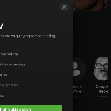
V
tezroq va qulayroq tomosha qiling.
gizga saqlang.
ishda davom eting.
 ijro.
 ajoyib tasvir.
Антонио
Хосе Кальво
Даниэль
Серджи
Прието
Мартин
Леоне
Aktyor
ing.
Aktyor
Aktyor
Rejissyo
hun yuklab olish