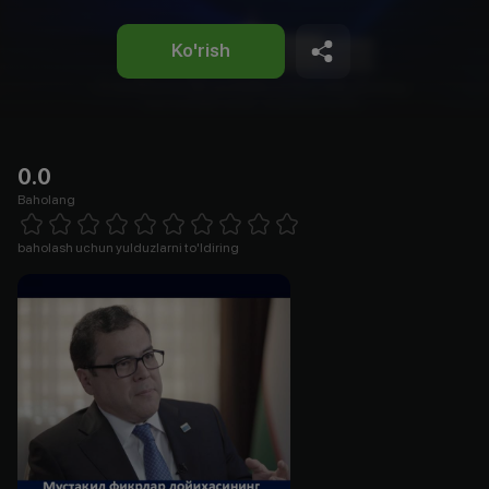
Ko'rish
0.0
Baholang
Empty
1 Star
2 Stars
3 Stars
4 Stars
5 Stars
6 Stars
7 Stars
8 Stars
9 Stars
10 Stars
baholash uchun yulduzlarni to'ldiring