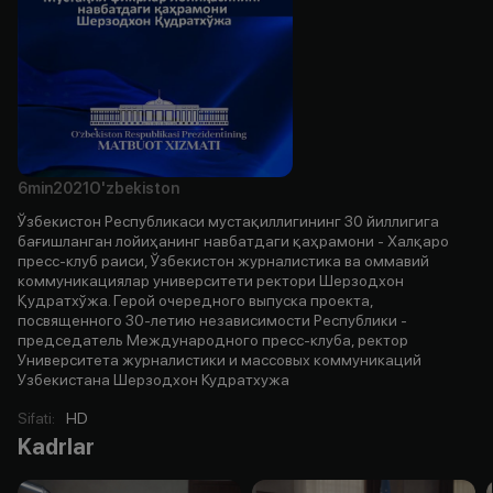
6min
2021
O'zbekiston
Ўзбекистон Республикаси мустақиллигининг 30 йиллигига
бағишланган лойиҳанинг навбатдаги қаҳрамони - Халқаро
пресс-клуб раиси, Ўзбекистон журналистика ва оммавий
коммуникациялар университети ректори Шерзодхон
Қудратхўжа. Герой очередного выпуска проекта,
посвященного 30-летию независимости Республики -
председатель Международного пресс-клуба, ректор
Университета журналистики и массовых коммуникаций
Узбекистана Шерзодхон Кудратхужа
Sifati
:
HD
Kadrlar