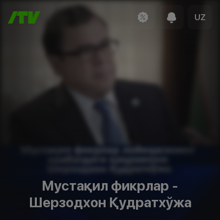
UZ
Мустақил фикрлар -
Шерзодхон Қудратхўжа