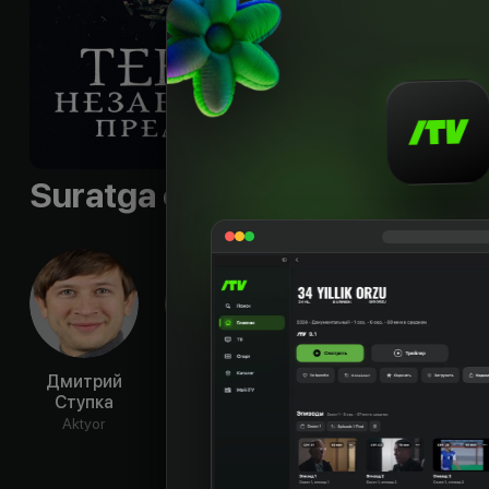
навсегда. Спасти с
потомок последнег
Shior
:
«А ты увере
Byudjet
:
$877 000
Til
:
rus
Suratga olish guruhi
Дмитрий
Ольга
Алена
Бо
Ступка
Сумская
Мусиенко
Юси
Aktyor
Aktyor
Aktyor
Ak