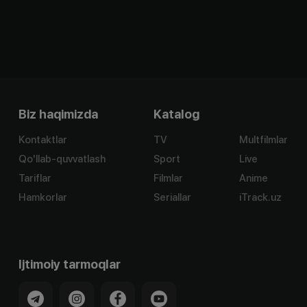
Biz haqimizda
Katalog
Kontaktlar
TV
Multfilmlar
Qo'llab-quvvatlash
Sport
Live
Tariflar
Filmlar
Anime
Hamkorlar
Seriallar
iTrack.uz
Ijtimoiy tarmoqlar