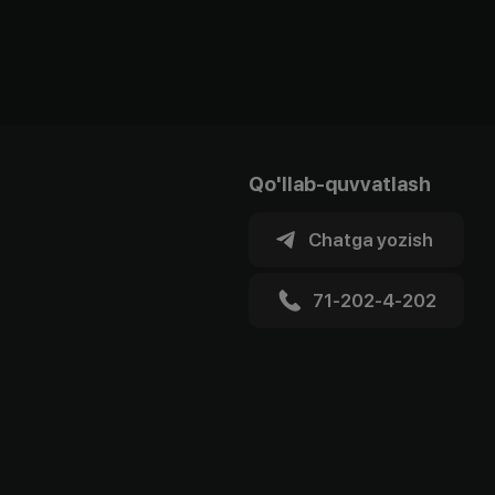
Qo'llab-quvvatlash
Chatga yozish
71-202-4-202