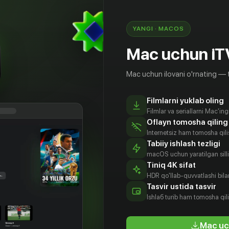
тудентов и уничтожить зло сможет только
о колдуна — мольфара.
YANGI · MACOS
н, что ты человек?»
Mac uchun iT
Mac uchun ilovani o'rnating — 
Filmlarni yuklab oling
Filmlar va seriallarni Mac'in
Oflayn tomosha qiling
Internetsiz ham tomosha qil
Tabiiy ishlash tezligi
macOS uchun yaratilgan silliq
Tiniq 4K sifat
HDR qo'llab-quvvatlashi bilan
гдан
Ольга
Владислав
Павел Ли
Tasvir ustida tasvir
пчук
Фреймут
Никитюк
Aktyor
Ishlаб turib ham tomosha qil
tyor
Aktyor
Aktyor
Mac uc