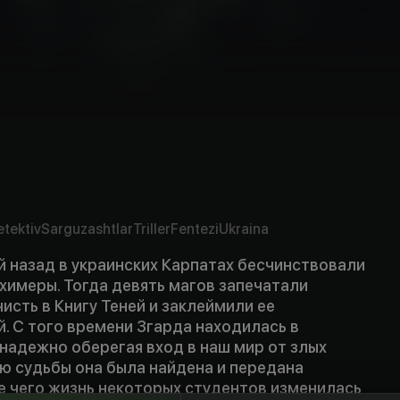
etektiv
Sarguzashtlar
Triller
Fentezi
Ukraina
й назад в украинских Карпатах бесчинствовали
 химеры. Тогда девять магов запечатали
сть в Книгу Теней и заклеймили ее
. С того времени Згарда находилась в
надежно оберегая вход в наш мир от злых
ю судьбы она была найдена и передана
е чего жизнь некоторых студентов изменилась