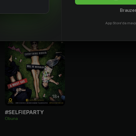
Brauzer
App Store'da mavj
18
+
#SELFIEPARTY
Obuna