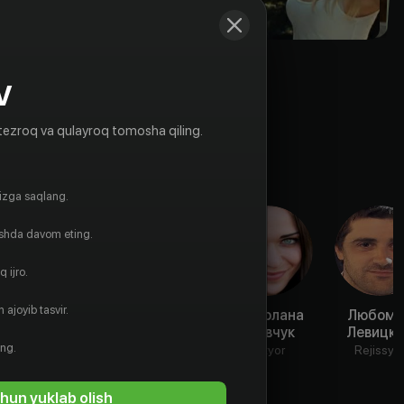
V
tezroq va qulayroq tomosha qiling.
gizga saqlang.
ishda davom eting.
 ijro.
 ajoyib tasvir.
Софа
Марина
Роксолана
Любоми
Галабурад
Шако
Кравчук
Левицк
ing.
Aktyor
Aktyor
Aktyor
Rejissyo
hun yuklab olish