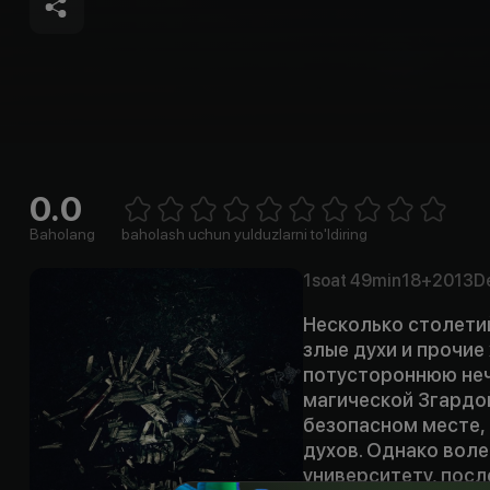
0.0
Empty
1 Star
2 Stars
3 Stars
4 Stars
5 Stars
6 Stars
7 Stars
8 Stars
9 Stars
10 Stars
Baholang
baholash uchun yulduzlarni to'ldiring
1soat
49min
18+
2013
D
Несколько столети
злые духи и прочие
потустороннюю нечи
магической Згардой
безопасном месте, 
духов. Однако воле
университету, посл