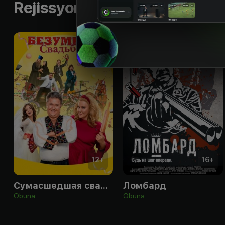
Rejissyorning boshqa ishlari
12
+
16
+
Сумасшедшая свадьба 3
Ломбард
Obuna
Obuna