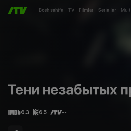
Bosh sahifa
TV
Filmlar
Seriallar
Mult
Тени незабытых п
6.3
6.5
--