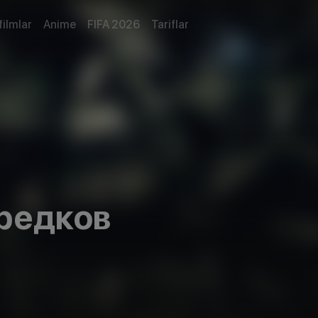
filmlar
Anime
FIFA 2026
Tariflar
редков