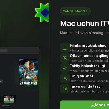
YANGI · MACOS
Mac uchun iT
Mac uchun ilovani o'rnating — 
Filmlarni yuklab oling
Filmlar va seriallarni Mac'in
Oflayn tomosha qiling
Internetsiz ham tomosha qil
Tabiiy ishlash tezligi
macOS uchun yaratilgan silliq
Tiniq 4K sifat
HDR qo'llab-quvvatlashi bilan
он-ха
Со Хё-рим
Пак Ю-чхон
Ан Нэ-сан
Tasvir ustida tasvir
tyor
Aktyor
Aktyor
Aktyor
Ishlаб turib ham tomosha qil
Mac uc