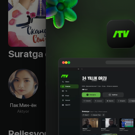
секрет.
Til
:
rus
Sifati
:
HD
Suratga olish guruhi
Пак Мин-ён
Рю Дам
Сон Джун-ги
Чо С
Aktyor
Aktyor
Aktyor
Ak
Rejissyorning boshqa ishlari