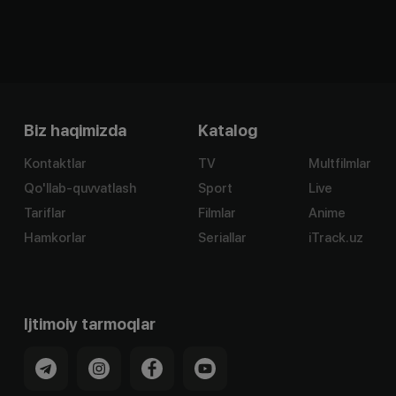
Biz haqimizda
Katalog
Kontaktlar
TV
Multfilmlar
Qo'llab-quvvatlash
Sport
Live
Tariflar
Filmlar
Anime
Hamkorlar
Seriallar
iTrack.uz
Ijtimoiy tarmoqlar