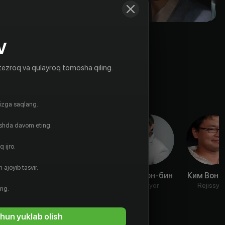
V
tezroq va qulayroq tomosha qiling.
gizga saqlang.
ishda davom eting.
 ijro.
 ajoyib tasvir.
Ким Ха-гюн
Кан Сон-
Пак Тон-бин
Ким Вон-
пхиль
Aktyor
Aktyor
Rejissyo
ing.
Aktyor
hun yuklab olish