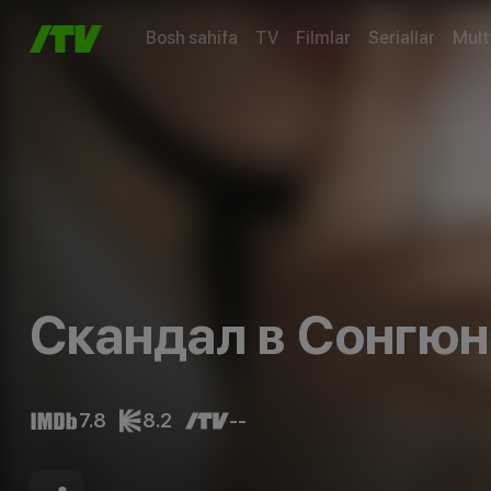
Bosh sahifa
TV
Filmlar
Seriallar
Mult
Скандал в Сонгюн
7.8
8.2
--