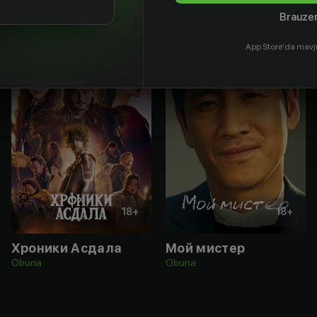
Brauzer
App Store'da mavj
18
+
18
+
Хроники Асдала
Мой мистер
Obuna
Obuna