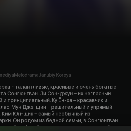
mediya
Melodrama
Janubiy Koreya
рка - талантливые, красивые и очень богатые
та Сонгюнгван. Ли Сон-джун – их негласный
 и принципиальный. Ку Ён-ха – красавчик и
лас. Мун Джэ-щин – решительный и упрямый
ц, Ким Юн-щик – самый необычный из
рки. Он родом из бедной семьи, в Сонгюнгван
лучайно. А ещё есть у него один маленький