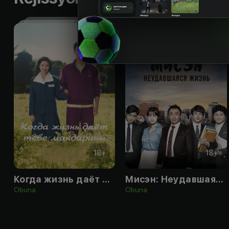
18
+
18
+
Когда жизнь даёт тебе мандарины
Мисэн: Неудавшаяся жизнь
Obuna
Obuna