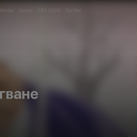
filmlar
Anime
FIFA 2026
Tariflar
гване