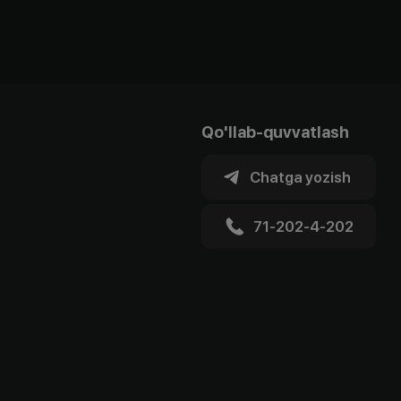
Qo'llab-quvvatlash
Chatga yozish
71-202-4-202