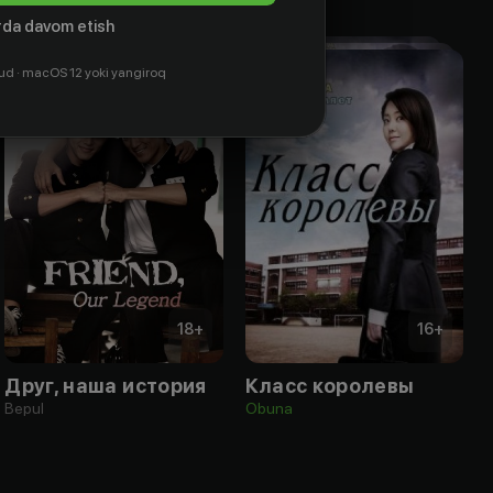
da davom etish
ud · macOS 12 yoki yangiroq
18
+
16
+
Друг, наша история
Класс королевы
Bepul
Obuna