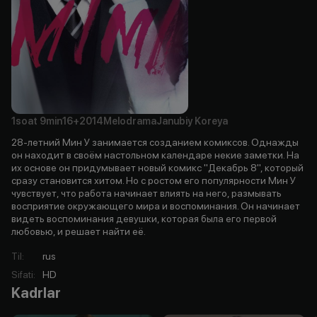
1soat
9min
16+
2014
Melodrama
Janubiy Koreya
28-летний Мин У занимается созданием комиксов. Однажды
он находит в своём настольном календаре некие заметки. На
их основе он придумывает новый комикс "Декабрь 8", который
сразу становится хитом. Но с ростом его популярности Мин У
чувствует, что работа начинает влиять на него, размывать
восприятие окружающего мира и воспоминания. Он начинает
видеть воспоминания девушки, которая была его первой
любовью, и решает найти её.
Til
:
rus
Sifati
:
HD
Kadrlar