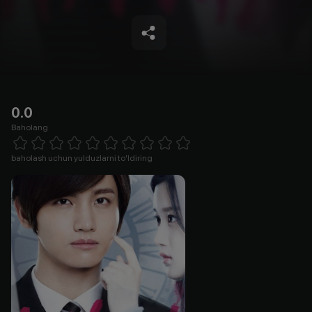
0.0
Baholang
Empty
1 Star
2 Stars
3 Stars
4 Stars
5 Stars
6 Stars
7 Stars
8 Stars
9 Stars
10 Stars
baholash uchun yulduzlarni to'ldiring