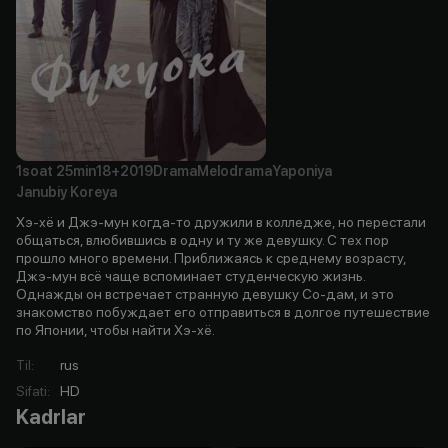
1soat
25min
18+
2019
Drama
Melodrama
Yaponiya
Janubiy Koreya
Хэ-хё и Джэ-мун когда-то дружили в колледже, но перестали
общаться, влюбившись в одну и ту же девушку. С тех пор
прошло много времени. Приближаясь к среднему возрасту,
Джэ-мун всё чаще вспоминает студенческую жизнь.
Однажды он встречает странную девушку Со-дам, и это
знакомство побуждает его отправиться в долгое путешествие
по Японии, чтобы найти Хэ-хё.
Til
:
rus
Sifati
:
HD
Kadrlar