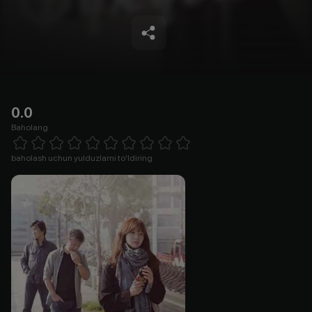
0.0
Baholang
Empty
1 Star
2 Stars
3 Stars
4 Stars
5 Stars
6 Stars
7 Stars
8 Stars
9 Stars
10 Stars
baholash uchun yulduzlarni to'ldiring