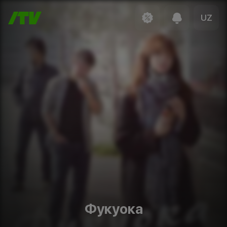
UZ
Фукуока