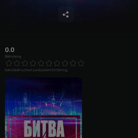
0.0
Baholang
Empty
1 Star
2 Stars
3 Stars
4 Stars
5 Stars
6 Stars
7 Stars
8 Stars
9 Stars
10 Stars
baholash uchun yulduzlarni to'ldiring