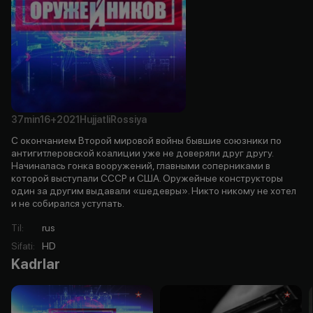
37min
16+
2021
Hujjatli
Rossiya
С окончанием Второй мировой войны бывшие союзники по
антигитлеровской коалиции уже не доверяли друг другу.
Начиналась гонка вооружений, главными соперниками в
которой выступали СССР и США. Оружейные конструкторы
один за другим выдавали «шедевры». Никто никому не хотел
и не собирался уступать.
Til
:
rus
Sifati
:
HD
Kadrlar