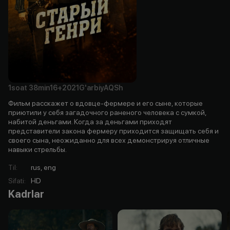
1soat
38min
16+
2021
G'arbiy
AQSh
Фильм расскажет о вдовце-фермере и его сыне, которые
приютили у себя загадочного раненого человека с сумкой,
набитой деньгами. Когда за деньгами приходят
представители закона фермеру приходится защищать себя и
своего сына, неожиданно для всех демонстрируя отличные
навыки стрельбы.
Til
:
rus, eng
Sifati
:
HD
Kadrlar