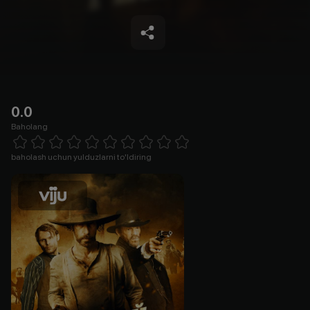
0.0
Baholang
Empty
1 Star
2 Stars
3 Stars
4 Stars
5 Stars
6 Stars
7 Stars
8 Stars
9 Stars
10 Stars
baholash uchun yulduzlarni to'ldiring