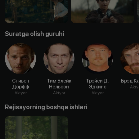
Suratga olish guruhi
Стивен
Тим Блейк
Трэйси Д.
Брэд К
Дорфф
Нельсон
Эдкинс
Akty
Aktyor
Aktyor
Aktyor
Rejissyorning boshqa ishlari