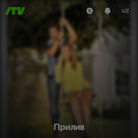
UZ
Прилив