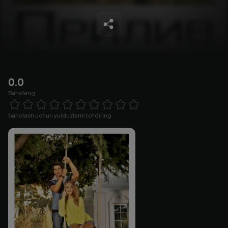
0.0
Baholang
Empty
1 Star
2 Stars
3 Stars
4 Stars
5 Stars
6 Stars
7 Stars
8 Stars
9 Stars
10 Stars
baholash uchun yulduzlarni to'ldiring