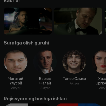
Kadrlar
Suratga olish guruhi
Чагатай
Барыш
Танер Олмез
Хаз
Улусой
Фалай
Эргю
Aktyor
Aktyor
Aktyor
Akty
Rejissyorning boshqa ishlari