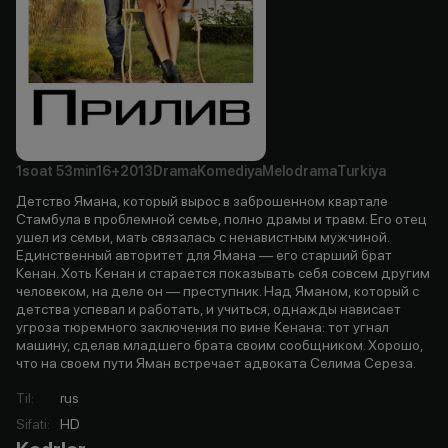
1soat
53min
16+
2013
Drama
Komediya
Melodrama
Turkiya
Детство Ямана, который вырос в заброшенном квартале
Стамбула в проблемной семье, полно драмы и травм. Его отец
ушел из семьи, мать связалась с ненавистным мужчиной.
Единственный авторитет для Ямана — его старший брат
Кенан. Хоть Кенан и старается показывать себя совсем другим
человеком, на деле он — преступник. Над Яманом, который с
детства успевал и работать, и учиться, однажды нависает
угроза тюремного заключения по вине Кенана: тот угнал
машину, сделав младшего брата своим сообщником. Хорошо,
что на своем пути Яман встречает адвоката Селима Сереза.
Til
:
rus
Sifati
:
HD