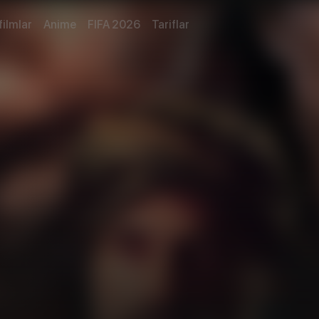
filmlar
Anime
FIFA 2026
Tariflar