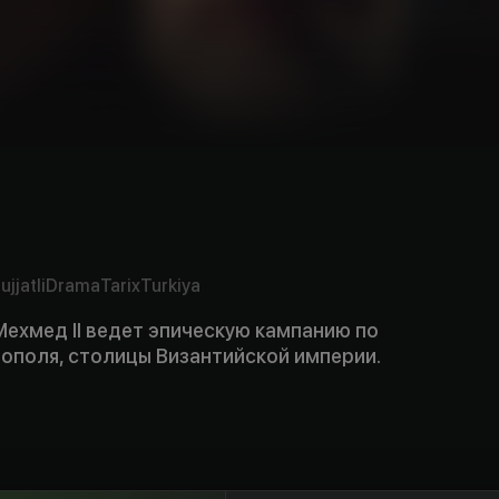
ujjatli
Drama
Tarix
Turkiya
ехмед II ведет эпическую кампанию по
ополя, столицы Византийской империи.