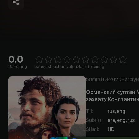
0.0
Empty
1 Star
2 Stars
3 Stars
4 Stars
5 Stars
6 Stars
7 Stars
8 Stars
9 Stars
10 Stars
Baholang
baholash uchun yulduzlarni to'ldiring
50min
18+
2020
Harbiy
H
Османский султан М
захвату Константин
Til
:
rus, eng
Subtitr
:
ara, eng, rus
Sifati
:
HD