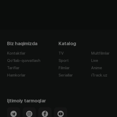
Biz haqimizda
Katalog
Kontaktlar
TV
Multfilmlar
Qo'llab-quvvatlash
Sport
Live
Tariflar
Filmlar
Anime
Hamkorlar
Seriallar
iTrack.uz
Ijtimoiy tarmoqlar