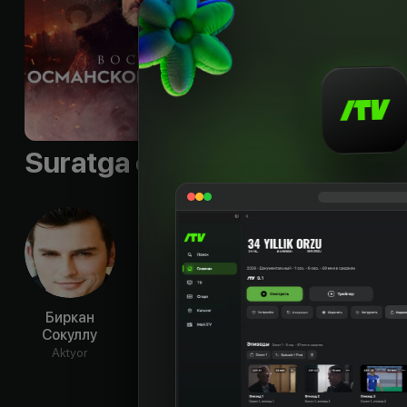
Suratga olish guruhi
Биркан
Селим
Усхан Чакыр
Ил
Сокуллу
Байрактар
Акд
Aktyor
Aktyor
Aktyor
Ak