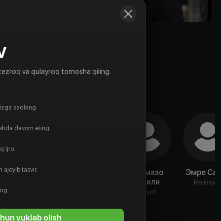
V
tezroq va qulayroq tomosha qiling.
gizga saqlang.
ishda davom eting.
 ijro.
 ajoyib tasvir.
Туба
Тугрул Тулек
Томмазо
Эмре Сах
Бюйюкюстюн
Базили
Aktyor
Rejissyo
ing.
Aktyor
Aktyor
hun yuklab olish