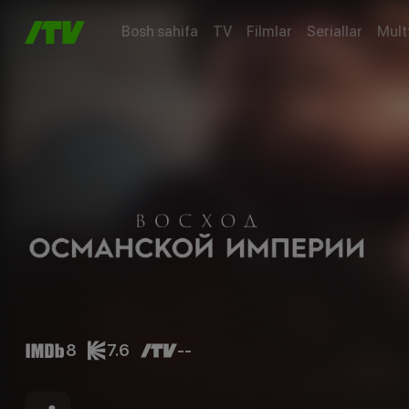
Bosh sahifa
TV
Filmlar
Seriallar
Mult
8
7.6
--