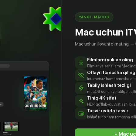
YANGI · MACOS
Mac uchun iT
Mac uchun ilovani o'rnating — 
Filmlarni yuklab oling
Filmlar va seriallarni Mac'in
Oflayn tomosha qiling
Internetsiz ham tomosha qil
Tabiiy ishlash tezligi
macOS uchun yaratilgan silliq
Tiniq 4K sifat
HDR qo'llab-quvvatlashi bilan
аида
Дамла
Осман
Cem Yigit
Tasvir ustida tasvir
оган
Сонмез
Сонант
Uzümoglu
Ishlаб turib ham tomosha qil
tyor
Aktyor
Aktyor
Aktyor
Mac uc