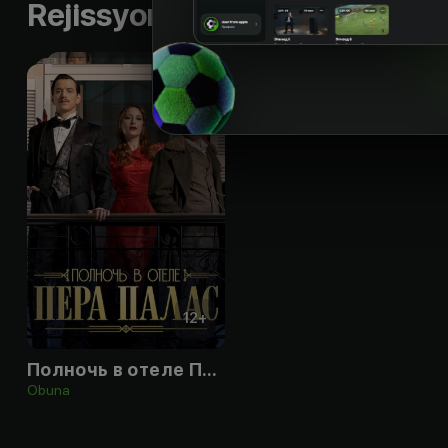
Rejissyorning boshqa ishlari
12
+
Полночь в отеле Пера Палас
Obuna