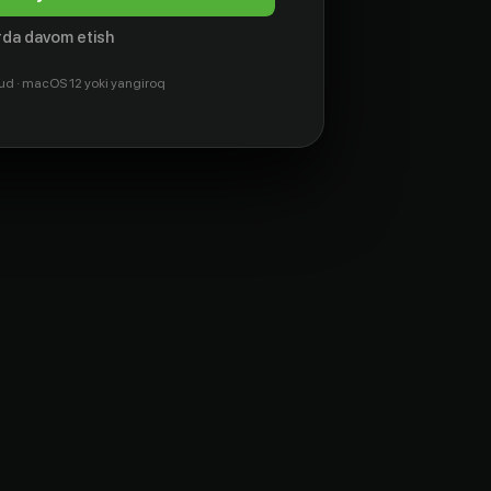
da davom etish
ud · macOS 12 yoki yangiroq