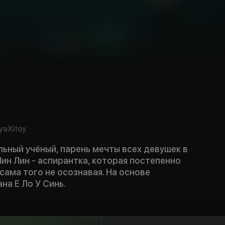
ya
Xitoy
альный учёный, парень мечты всех девушек в
Лин Лин - аспирантка, которая постепенно
 сама того не осознавая. На основе
а Е Ло У Синь.