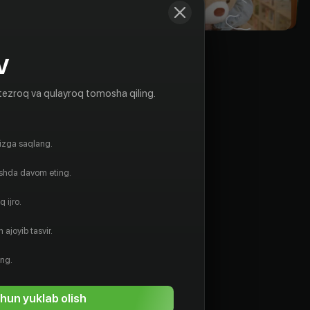
V
tezroq va qulayroq tomosha qiling.
gizga saqlang.
ishda davom eting.
 ijro.
 ajoyib tasvir.
Чань Ка-Лам
Гун Юй
Rejissyor
Prodyuser
ing.
hun yuklab olish