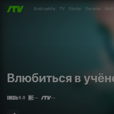
Bosh sahifa
TV
Filmlar
Seriallar
Mult
Влюбиться в учён
6.8
--
--