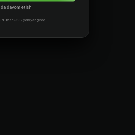
da davom etish
ud · macOS 12 yoki yangiroq