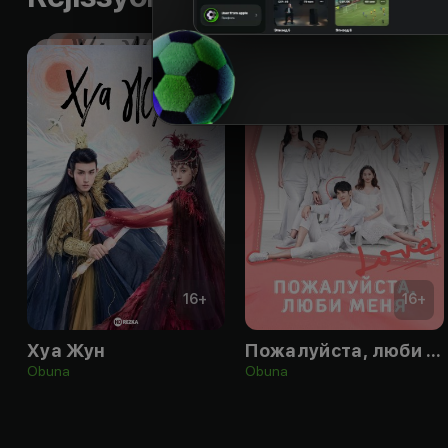
16
+
16
+
Хуа Жун
Пожалуйста, люби меня
Obuna
Obuna