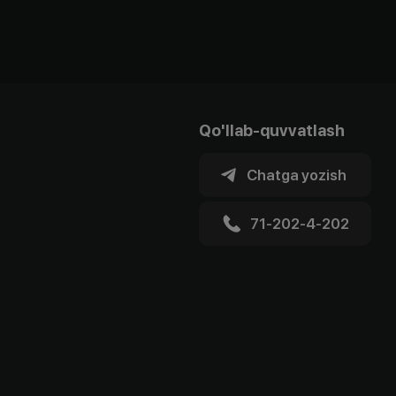
Qo'llab-quvvatlash
Chatga yozish
71-202-4-202