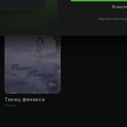
Brauzer
App Store'da mavj
16
+
Танец феникса
Obuna