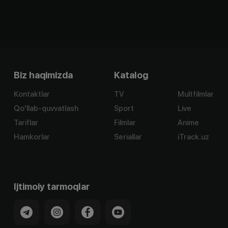
Biz haqimizda
Katalog
Kontaktlar
TV
Multfilmlar
Qo'llab-quvvatlash
Sport
Live
Tariflar
Filmlar
Anime
Hamkorlar
Seriallar
iTrack.uz
Ijtimoiy tarmoqlar