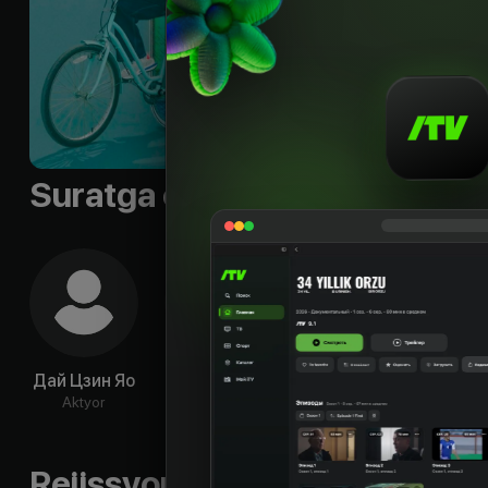
Suratga olish guruhi
Дай Цзин Яо
Лю И Хао
Чжоу Юй Тун
У Чун
Aktyor
Aktyor
Aktyor
Ak
Rejissyorning boshqa ishlari