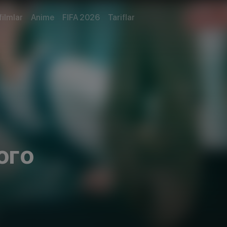
filmlar
Anime
FIFA 2026
Tariflar
ого