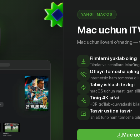
YANGI · MACOS
Mac uchun iT
Mac uchun ilovani o'rnating — 
Filmlarni yuklab oling
Filmlar va seriallarni Mac'in
Oflayn tomosha qiling
Internetsiz ham tomosha qil
Tabiiy ishlash tezligi
macOS uchun yaratilgan silliq
Tiniq 4K sifat
HDR qo'llab-quvvatlashi bilan
 Сюань
Чжан Юй
Цао Си Юэ
Лю Бинь
Tasvir ustida tasvir
Цзянь
tyor
Aktyor
Aktyor
Ishlаб turib ham tomosha qil
Aktyor
Mac uc