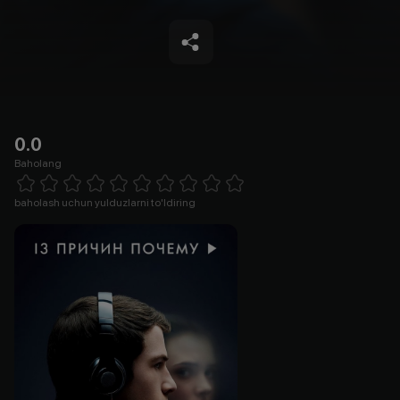
0.0
Baholang
Empty
1 Star
2 Stars
3 Stars
4 Stars
5 Stars
6 Stars
7 Stars
8 Stars
9 Stars
10 Stars
baholash uchun yulduzlarni to'ldiring