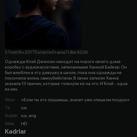
57min
18+
2017
Detektiv
Drama
Triller
AQSh
Однажды Клэй Дженсен находит на пороге своего дома
коробку с аудиокассетами, записанными Ханной Бейкер. Он
был влюблен в эту девушку в школе, пока она однажды не
покончила жизнь самоубийством. В своих записях Ханна
указала 13 причин, которые толкнули её на это. И Клэй - одна
из них.
Shior
:
«Если ты это слушаешь, значит уже слишком поздно»
Til
:
rus
Subtitr
:
rus, eng
Sifati
:
HD
Kadrlar