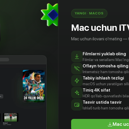
YANGI · MACOS
Mac uchun iT
Mac uchun ilovani o'rnating — 
Filmlarni yuklab oling
Filmlar va seriallarni Mac'in
Oflayn tomosha qiling
Internetsiz ham tomosha qil
Tabiiy ishlash tezligi
macOS uchun yaratilgan silliq
Tiniq 4K sifat
HDR qo'llab-quvvatlashi bilan
тафа
Елена
Алекс
Блессинг
Tasvir ustida tasvir
кир
Сатине
Хэсселл
Моголоа
Ishlаб turib ham tomosha qil
tyor
Aktyor
Aktyor
Aktyor
Mac uc