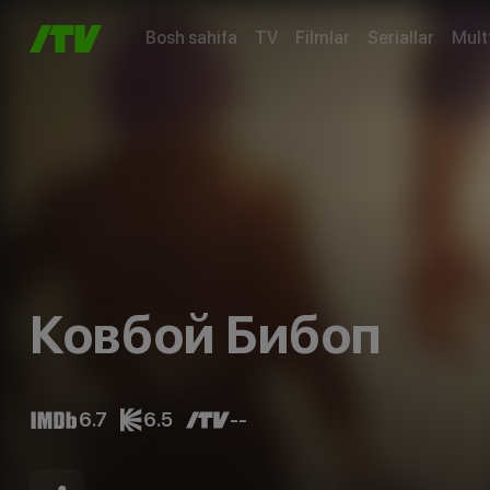
Bosh sahifa
TV
Filmlar
Seriallar
Mult
Ковбой Бибоп
6.7
6.5
--