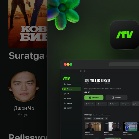
Til
:
rus
Sifati
:
HD
Suratga olish guruhi
Джон Чо
Даниэлла
Рэйчел Хаус
Мус
Пинеда
Жа
Aktyor
Aktyor
Aktyor
Ak
Rejissyorning boshqa ishlari