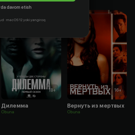
da davom etish
ud · macOS 12 yoki yangiroq
18
+
16
+
Дилемма
Вернуть из мертвых
Obuna
Obuna