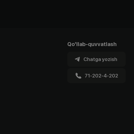
Qo'llab-quvvatlash
Chatga yozish
71-202-4-202