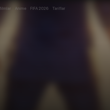
filmlar
Anime
FIFA 2026
Tariflar