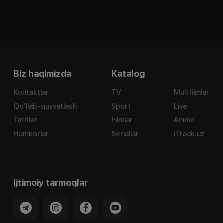
Biz haqimizda
Katalog
Kontaktlar
TV
Multfilmlar
Qo'llab-quvvatlash
Sport
Live
Tariflar
Filmlar
Anime
Hamkorlar
Seriallar
iTrack.uz
Ijtimoiy tarmoqlar