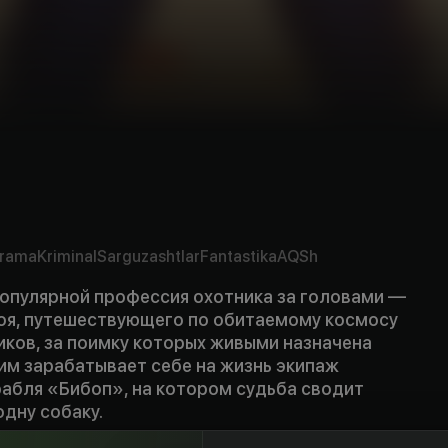
rama
Kriminal
Sarguzashtlar
Fantastika
AQSh
популярной профессия охотника за головами —
оя, путешествующего по обитаемому космосу
иков, за поимку которых живыми назначена
им зарабатывает себе на жизнь экипаж
абля «Бибоп», на котором судьба сводит
одну собаку.