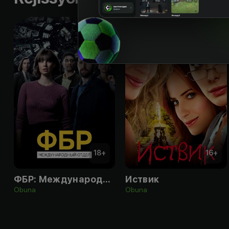
18
+
16
+
ФБР: Международный отдел
Иствик
Obuna
Obuna