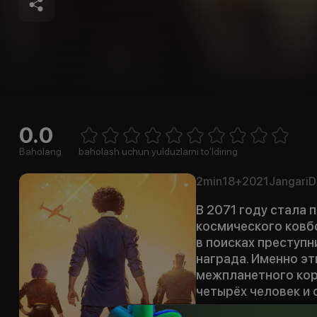
0.0
Empty
1 Star
2 Stars
3 Stars
4 Stars
5 Stars
6 Stars
7 Stars
8 Stars
9 Stars
10 Stars
Baholang
baholash uchun yulduzlarni to'ldiring
2min
18+
2021
Jangari
D
В 2071 году стала 
космического ковб
в поисках преступн
награда. Именно эт
межпланетного кор
четырёх человек и 