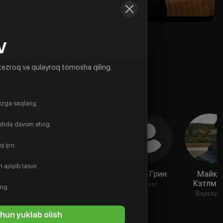
V
tezroq va qulayroq tomosha qiling.
gizga saqlang.
ishda davom eting.
 ijro.
 ajoyib tasvir.
Молли
Люси Карри
Арло Грин
Майкл
Мориарти
Кэтлма
Aktyor
Aktyor
ing.
Aktyor
Rejissyo
hun yuklab olish