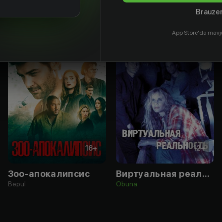
Brauzer
App Store'da mavj
16
+
12
+
Зоо-апокалипсис
Виртуальная реальность
Bepul
Obuna