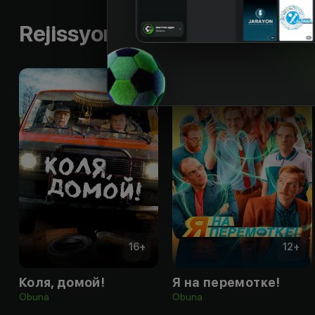
Rejissyorning boshqa ishlari
16
+
12
+
Коля, домой!
Я на перемотке!
Obuna
Obuna