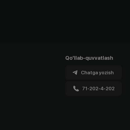
Qo'llab-quvvatlash
Chatga yozish
71-202-4-202