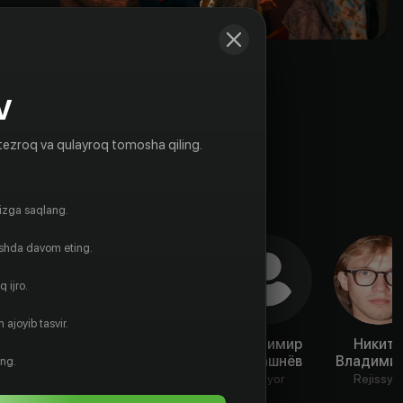
V
tezroq va qulayroq tomosha qiling.
gizga saqlang.
ishda davom eting.
 ijro.
 ajoyib tasvir.
Дарья
Варвара
Владимир
Никит
Белоусова
Владимирова
Моташнёв
Владими
ing.
Aktyor
Aktyor
Aktyor
Rejissyo