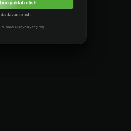
hun yuklab olish
da davom etish
ud · macOS 12 yoki yangiroq