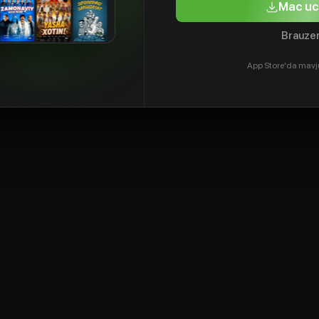
Mac uc
Brauzer
App Store'da mavj