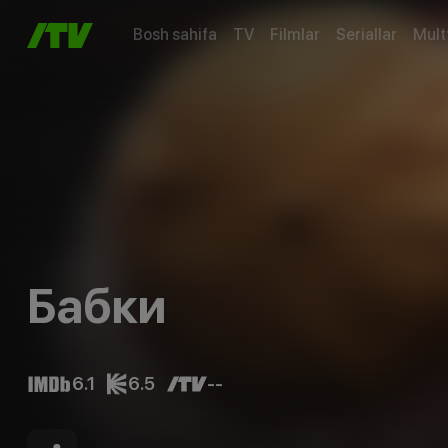
Bosh sahifa
TV
Filmlar
Seriallar
Mult
Бабки
6.1
6.5
--