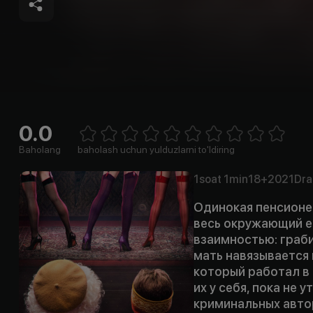
0.0
Empty
1 Star
2 Stars
3 Stars
4 Stars
5 Stars
6 Stars
7 Stars
8 Stars
9 Stars
10 Stars
Baholang
baholash uchun yulduzlarni to'ldiring
1soat
1min
18+
2021
Dr
Одинокая пенсионе
весь окружающий е
взаимностью: граб
мать навязывается
который работал в 
их у себя, пока не 
криминальных авто