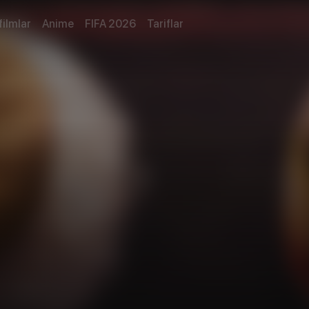
filmlar
Anime
FIFA 2026
Tariflar