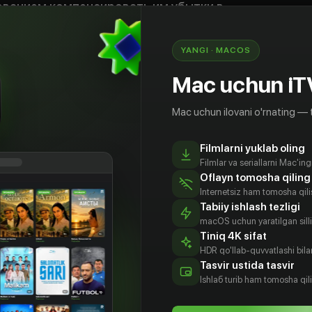
ованием компенсировать им убытки в
ов рублей. Но откуда простой пенсионерке
ьги? Выход подсказывают сами бандиты: нужно
YANGI · MACOS
ель, прямо у Евгении Васильевны в квартире.
Mac uchun iT
Mac uchun ilovani o'rnating — 
Filmlarni yuklab oling
Filmlar va seriallarni Mac'in
Oflayn tomosha qiling
Internetsiz ham tomosha qil
Tabiiy ishlash tezligi
macOS uchun yaratilgan silliq
Tiniq 4K sifat
HDR qo'llab-quvvatlashi bilan
Tasvir ustida tasvir
ппина
Алексей
Александра
Анна
клова
Золотовицкий
Велескевич
Алексахина
Ishlаб turib ham tomosha qil
tyor
Aktyor
Aktyor
Aktyor