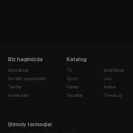
Biz haqimizda
Katalog
Kontaktlar
TV
Multfilmlar
Qo'llab-quvvatlash
Sport
Live
Tariflar
Filmlar
Anime
Hamkorlar
Seriallar
iTrack.uz
Ijtimoiy tarmoqlar