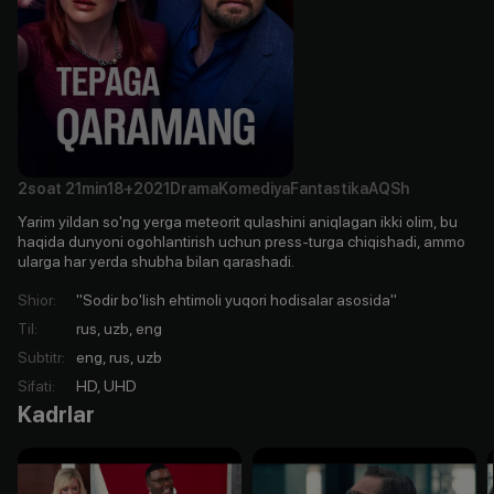
2soat
21min
18+
2021
Drama
Komediya
Fantastika
AQSh
Yarim yildan so'ng yerga meteorit qulashini aniqlagan ikki olim, bu
haqida dunyoni ogohlantirish uchun press-turga chiqishadi, ammo
ularga har yerda shubha bilan qarashadi.
Shior
:
"Sodir bo'lish ehtimoli yuqori hodisalar asosida"
Til
:
rus, uzb, eng
Subtitr
:
eng, rus, uzb
Sifati
:
HD, UHD
Kadrlar