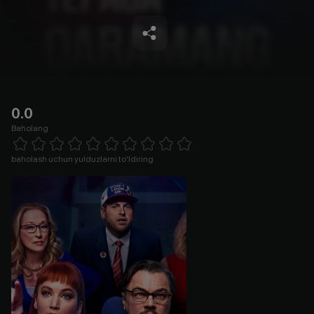
0.0
Baholang
Empty
1 Star
2 Stars
3 Stars
4 Stars
5 Stars
6 Stars
7 Stars
8 Stars
9 Stars
10 Stars
baholash uchun yulduzlarni to'ldiring