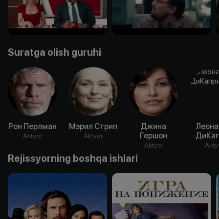
Suratga olish guruhi
Рон Перлман
Мэрил Стрип
Джина
Леона
Гершон
ДиКап
Aktyor
Aktyor
Aktyor
Akty
Rejissyorning boshqa ishlari