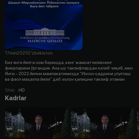
17min
2021
O'zbekiston
Биз янги йилга ном беришда, кенг жамоатчиликнинг
фикрларини ўргандик. Ана шу таклифлардан келиб чиқиб, мен
Янги – 2022 йилни мамлакатимизда "Инсон қадрини улуғлаш
ва фаол маҳалла йили" деб эълон қилишни таклиф этаман
Sifati
:
HD
Kadrlar