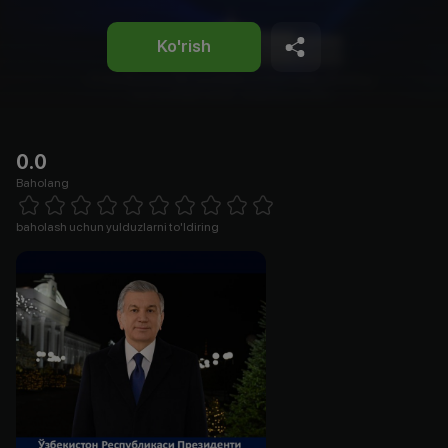
Ko'rish
0.0
Baholang
Empty
1 Star
2 Stars
3 Stars
4 Stars
5 Stars
6 Stars
7 Stars
8 Stars
9 Stars
10 Stars
baholash uchun yulduzlarni to'ldiring