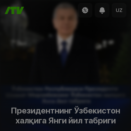
UZ
Президентнинг Ўзбекистон
халқига Янги йил табриги