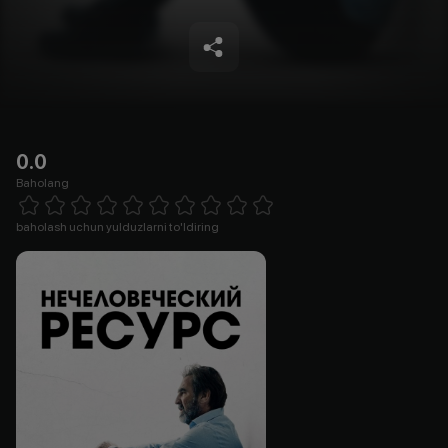
0.0
Baholang
Empty
1 Star
2 Stars
3 Stars
4 Stars
5 Stars
6 Stars
7 Stars
8 Stars
9 Stars
10 Stars
baholash uchun yulduzlarni to'ldiring