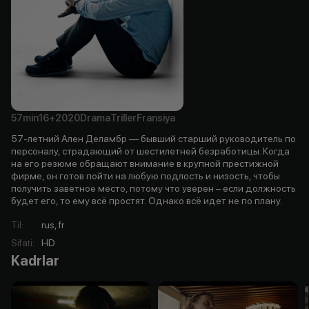
57min
16+
2020
Drama
Triller
Fransiya
57-летний Ален Деламбр — бывший старший руководитель по
персоналу, страдающий от шестилетней безработицы. Когда
на его резюме обращают внимание в крупной престижной
фирме, он готов пойти на любую подлость и низость, чтобы
получить заветное место, потому что уверен – если должность
будет его, то ему всё простят. Однако всё идет не по плану.
Til
:
rus, fr
Sifati
:
HD
Kadrlar