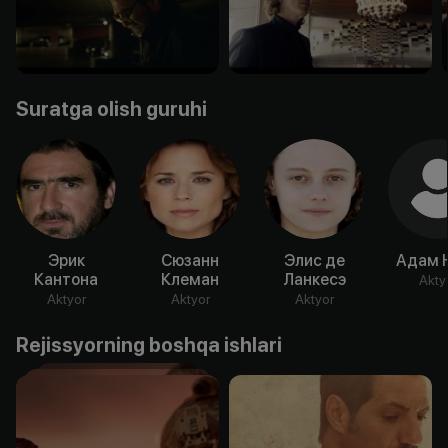
Suratga olish guruhi
Эрик
Сюзанн
Элис де
Адам 
Кантона
Клеман
Ланкесэ
Akty
Aktyor
Aktyor
Aktyor
Rejissyorning boshqa ishlari