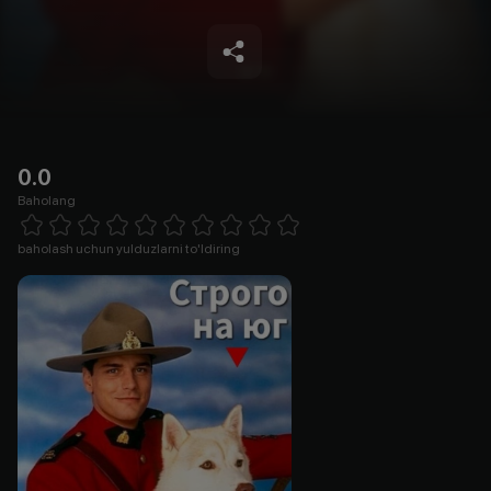
0.0
Baholang
Empty
1 Star
2 Stars
3 Stars
4 Stars
5 Stars
6 Stars
7 Stars
8 Stars
9 Stars
10 Stars
baholash uchun yulduzlarni to'ldiring