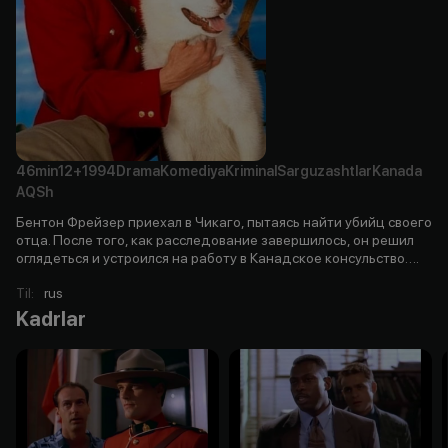
46min
12+
1994
Drama
Komediya
Kriminal
Sarguzashtlar
Kanada
AQSh
Бентон Фрейзер приехал в Чикаго, пытаясь найти убийц своего
отца. После того, как расследование завершилось, он решил
оглядеться и устроился на работу в Канадское консульство….
Til
:
rus
Kadrlar