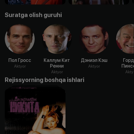
Suratga olish guruhi
Пол Гросс
Каллум Кит
Дэниэл Кэш
Горд
Ренни
Пинс
Aktyor
Aktyor
Aktyor
Akty
Rejissyorning boshqa ishlari