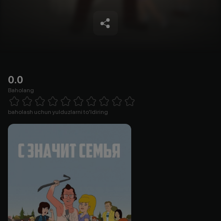
0.0
Baholang
Empty
1 Star
2 Stars
3 Stars
4 Stars
5 Stars
6 Stars
7 Stars
8 Stars
9 Stars
10 Stars
baholash uchun yulduzlarni to'ldiring