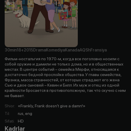
30min
18+
2015
Drama
Komediya
Kanada
AQSh
Fransiya
Фильм-ностальгия по 1970-м, когда все поголовно носили с
собой оружие и дымили не только дома, но и в общественных
местах. В центре событий – семейка Мёрфи, относящаяся к
достаточно бедной прослойке общества. У главы семейства,
Фрэнка, масса странностей, от которых страдают его жена
Сью и двое сыновей – Кевин и Билл. Их муж и отец из одной
крайности бросается в противоположную, так что скучно с ним
не бывает.
Shior
:
«Frankly, Frank doesn't give a damn!»
Til
:
rus, eng
Sifati
:
HD
Kadrlar