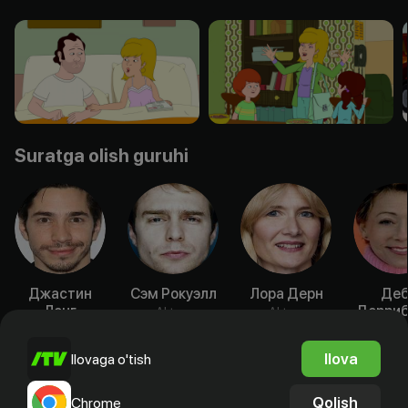
Suratga olish guruhi
Джастин
Сэм Рокуэлл
Лора Дерн
Де
Лонг
Дерриб
Aktyor
Aktyor
Aktyor
Akty
Ilova
Ilovaga o'tish
Qolish
Chrome