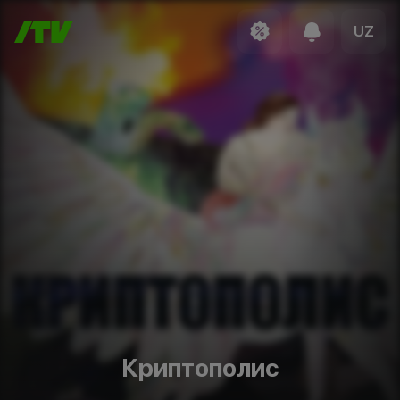
UZ
Криптополис