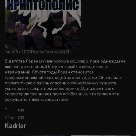
1min
18+
2021
Drama
Fentezi
AQSh
В детстве Лорен мучали ночные кошмары, пока однажды не
явился таинственный баку, который освободил ее от
наваждений. Спустя годы Лорен становится
профессиональной охотницей за криптидами. Она решает
посвятить свою жизнь спасению таинственных существ,
укрывая их в секретном заповеднике. Однажды на его
территорию проникает пара влюбленных, что приводит к
сокрушительным последствиям.
Til
:
rus
Sifati
:
HD
Kadrlar