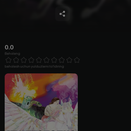
0.0
Baholang
Empty
1 Star
2 Stars
3 Stars
4 Stars
5 Stars
6 Stars
7 Stars
8 Stars
9 Stars
10 Stars
baholash uchun yulduzlarni to'ldiring