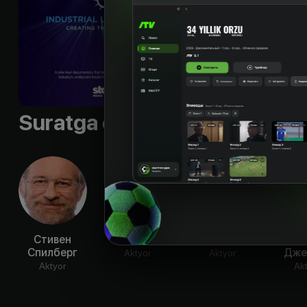
создает чудеса гра
Til
:
rus, eng
Sifati
:
HD
Suratga olish guruhi
Стивен
Том Круз
Рон Ховард
Сэмю
Спилберг
Дже
Aktyor
Aktyor
Aktyor
Ak