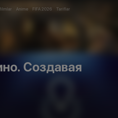
filmlar
Anime
FIFA 2026
Tariflar
но. Создавая