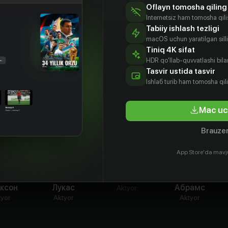
фики и анимации.
Oflayn tomosha qiling
Internetsiz ham tomosha qil
Tabiiy ishlash tezligi
macOS uchun yaratilgan silliq
Tiniq 4K sifat
HDR qo'llab-quvvatlashi bilan
Tasvir ustida tasvir
Ishlаб turib ham tomosha qil
Mac uc
Brauzer
App Store'da mavj
эл Л.
Джордж
Джон Фавро
Джей Джей
ксон
Лукас
Абрамс
Aktyor
tyor
Aktyor
Aktyor