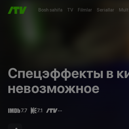
Bosh sahifa
TV
Filmlar
Seriallar
Mult
Спецэффекты в ки
невозможное
7.7
7.1
--