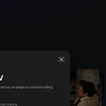
Kadrlar
V
tezroq va qulayroq tomosha qiling.
gizga saqlang.