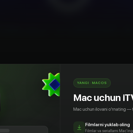
AQSh
YANGI · MACOS
укас, Стивен Спилберг и Сэмюэл Л. Джексон в
льме о лучшей студии спецэффектов в
Mac uchun iT
невозможное становится реальностью. Студия
одарила миру «Звездные войны» и
Mac uchun ilovani o'rnating — 
ак это делается? Кто стоит за всем этим
рсия по студии, уникальные технологии и
Filmlarni yuklab oling
и, художниками, техниками и всеми теми, кто
Filmlar va seriallarni Mac'in