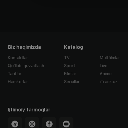
Biz haqimizda
Katalog
Kontaktlar
TV
Multfilmlar
Qo'llab-quvvatlash
Sport
Live
Tariflar
Filmlar
Anime
Hamkorlar
Seriallar
iTrack.uz
Ijtimoiy tarmoqlar