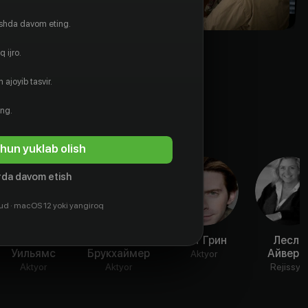
ishda davom eting.
 ijro.
 ajoyib tasvir.
ing.
hun yuklab olish
da davom etish
ud · macOS 12 yoki yangiroq
Робин
Джерри
Сет Грин
Лесли
Уильямс
Брукхаймер
Айверк
Aktyor
Aktyor
Aktyor
Rejissyo