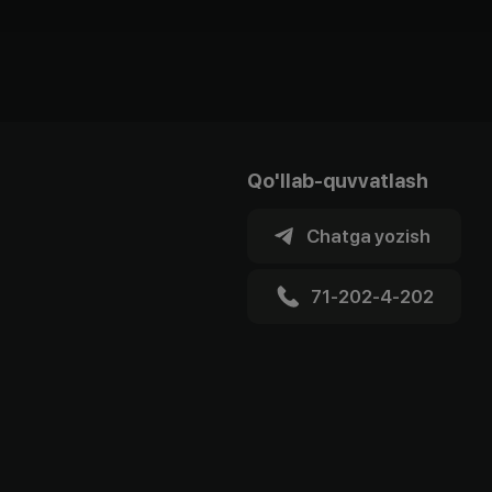
Qo'llab-quvvatlash
Chatga yozish
71-202-4-202