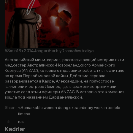
58min
18+
2014
Jangari
Harbiy
Drama
Avstraliya
Австралийский мини-сериал, рассказывающий историю пяти
медсестер Австралийско-Новозеландского Армейского
Корпуса (ANZAC), которые отправились работать в госпитале
во время Первой мировой войны. Действие сериала
разворачивается в Каире, Александрии, на полуострове
Галлиполи и острове Лемнос, где в сражениях принимали
участие солдаты и офицеры ANZAC. В историю эта компания
вошла под названием Дарданелльской.
Shior
:
«Remarkable women doing extraordinary work in terrible
times»
Til
:
rus
Kadrlar