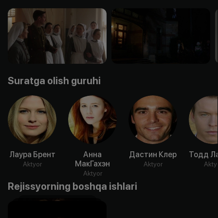
Suratga olish guruhi
Лаура Брент
Анна
Дастин Клер
Тодд Л
МакГахэн
Aktyor
Aktyor
Akty
Aktyor
Rejissyorning boshqa ishlari