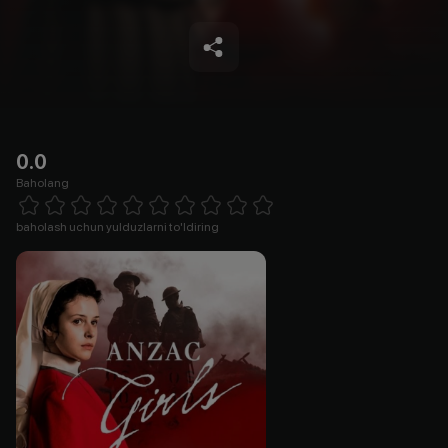
0.0
Baholang
Empty
1 Star
2 Stars
3 Stars
4 Stars
5 Stars
6 Stars
7 Stars
8 Stars
9 Stars
10 Stars
baholash uchun yulduzlarni to'ldiring