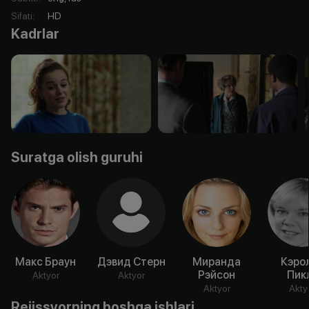
Sifati
:
HD
Kadrlar
Suratga olish guruhi
Макс Браун
Дэвид Стерн
Миранда
Кэро
Рэйсон
Пик
Aktyor
Aktyor
Aktyor
Akty
Rejissyorning boshqa ishlari