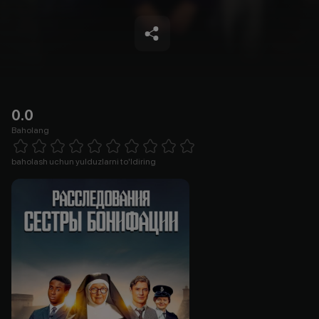
0.0
Baholang
Empty
1 Star
2 Stars
3 Stars
4 Stars
5 Stars
6 Stars
7 Stars
8 Stars
9 Stars
10 Stars
baholash uchun yulduzlarni to'ldiring