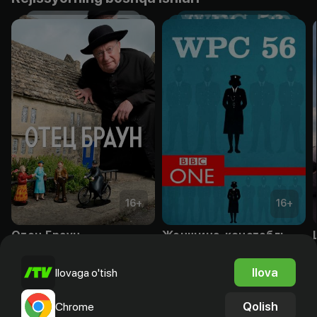
16
+
16
+
Отец Браун
Женщина-констебль
Obuna
Obuna
Ilova
Ilovaga o'tish
Qolish
Chrome