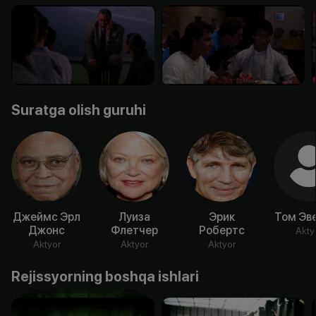
Suratga olish guruhi
Джеймс Эрл
Луиза
Эрик
Том Эв
Джонс
Флетчер
Робертс
Akty
Aktyor
Aktyor
Aktyor
Rejissyorning boshqa ishlari