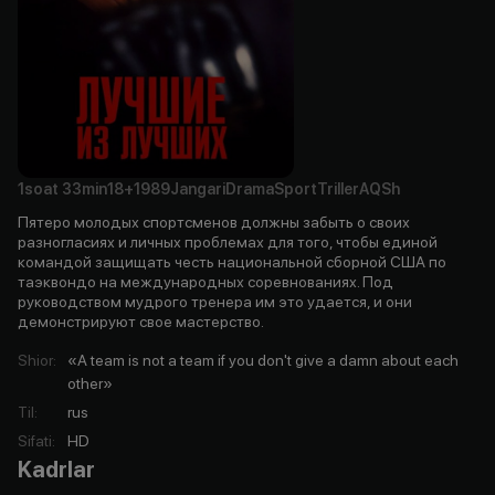
1soat
33min
18+
1989
Jangari
Drama
Sport
Triller
AQSh
Пятеро молодых спортсменов должны забыть о своих
разногласиях и личных проблемах для того, чтобы единой
командой защищать честь национальной сборной США по
таэквондо на международных соревнованиях. Под
руководством мудрого тренера им это удается, и они
демонстрируют свое мастерство.
Shior
:
«A team is not a team if you don't give a damn about each
other»
Til
:
rus
Sifati
:
HD
Kadrlar