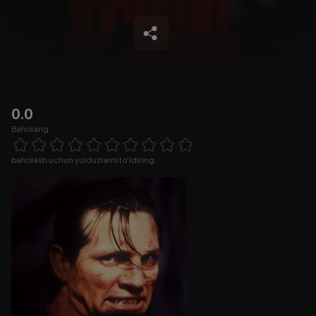
0.0
Baholang
Empty
1 Star
2 Stars
3 Stars
4 Stars
5 Stars
6 Stars
7 Stars
8 Stars
9 Stars
10 Stars
baholash uchun yulduzlarni to'ldiring