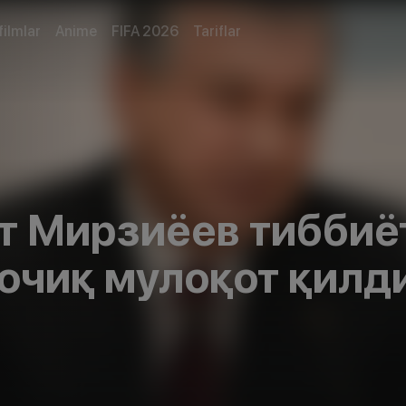
filmlar
Anime
FIFA 2026
Tariflar
т Мирзиёев тиббиё
очиқ мулоқот қилд