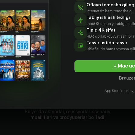
Oflayn tomosha qiling
Internetsiz ham tomosha qil
Tabiiy ishlash tezligi
macOS uchun yaratilgan silliq
Tiniq 4K sifat
HDR qo'llab-quvvatlashi bilan
Tasvir ustida tasvir
Ishlаб turib ham tomosha qil
Mac uc
Brauzer
App Store'da mavj
Bu yerda aktyorlar, rejissyorlar. ssenariy
mualliflari va prodyuserlar bo`ladi