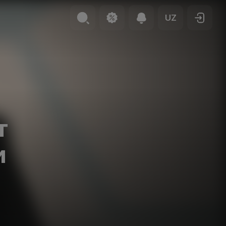
UZ
т
и