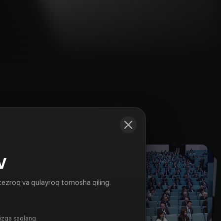
Kadrlar
V
tezroq va qulayroq tomosha qiling.
gizga saqlang.