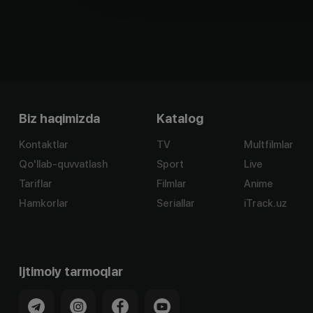
Biz haqimizda
Katalog
Kontaktlar
TV
Multfilmlar
Qo'llab-quvvatlash
Sport
Live
Tariflar
Filmlar
Anime
Hamkorlar
Seriallar
iTrack.uz
Ijtimoiy tarmoqlar