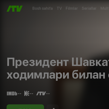
Bosh sahifa
TV
Filmlar
Seriallar
Mult
Президент Шавка
ходимлари билан 
--
--
--