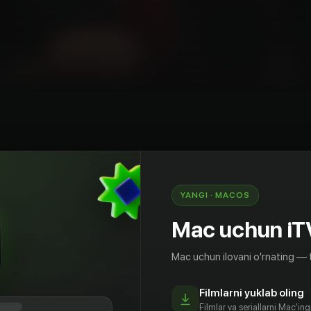
YANGI · MACOS
ликаси Президенти Шавкат Мирзиёев 18 март
лари билан очиқ мулоқот ўтказди. Бу
Mac uchun iT
ргарлик кўрилиб, ҳам шифокорлар, ҳам
лари сўралган эди. Жами 25 мингдан зиёд
Mac uchun ilovani o'rnating — 
қилинди. Уларнинг 8 мингдан кўпи шахсий
этилмоқда. 17 мингтаси эса тизимга оид
Filmlarni yuklab oling
Filmlar va seriallarni Mac'in