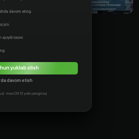
ishda davom eting.
 ijro.
 ajoyib tasvir.
ing.
hun yuklab olish
da davom etish
ud · macOS 12 yoki yangiroq