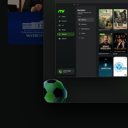
Sifati
:
HD