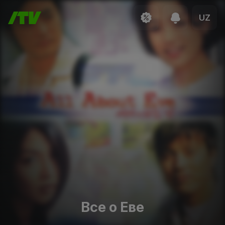
UZ
Все о Еве