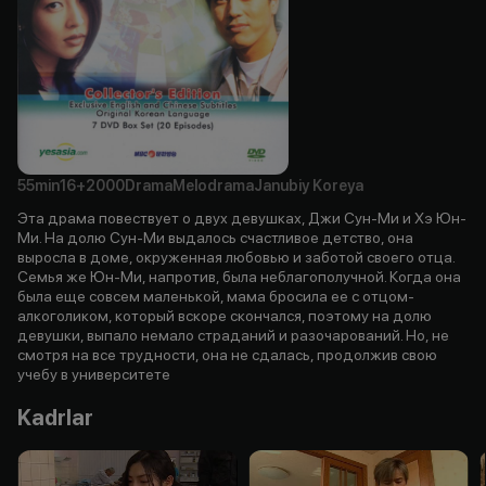
55min
16+
2000
Drama
Melodrama
Janubiy Koreya
Эта драма повествует о двух девушках, Джи Сун-Ми и Хэ Юн-
Ми. На долю Сун-Ми выдалось счастливое детство, она
выросла в доме, окруженная любовью и заботой своего отца.
Семья же Юн-Ми, напротив, была неблагополучной. Когда она
была еще совсем маленькой, мама бросила ее с отцом-
алкоголиком, который вскоре скончался, поэтому на долю
девушки, выпало немало страданий и разочарований. Но, не
смотря на все трудности, она не сдалась, продолжив свою
учебу в университете
Kadrlar