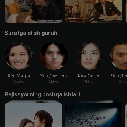
Suratga olish guruhi
Кён Ми-ри
Хан Джэ-сок
Ким Со-ён
Чан До
Aktyor
Aktyor
Aktyor
Akty
Rejissyorning boshqa ishlari