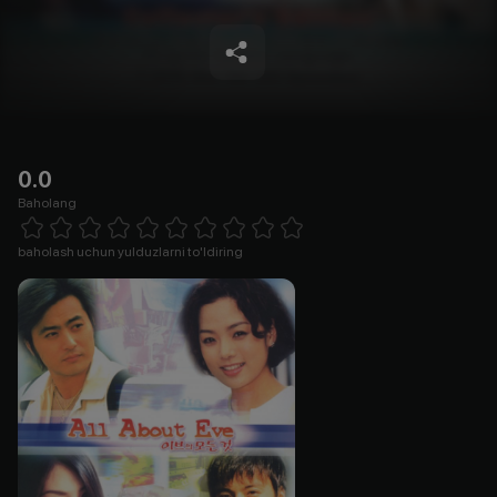
0.0
Baholang
Empty
1 Star
2 Stars
3 Stars
4 Stars
5 Stars
6 Stars
7 Stars
8 Stars
9 Stars
10 Stars
baholash uchun yulduzlarni to'ldiring