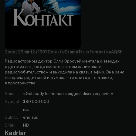
2soat
29min
12+
1997
Detektiv
Drama
Triller
Fantastika
AQSh
Радиоастроном доктор Элли Эрроуэй мечтала о звездах
с детских лет, когда вместе с отцом занималась
радиолюбительством и выходила на связь в эфир. Она рано
потеряла родителей и думала, что они где-то далеко,
в пространстве…
Shior
:
«Get ready for human's biggest discovery ever!»
Byudjet
:
$90 000 000
Til
:
rus
Subtitr
:
eng, rus
Sifati
:
HD
Kadrlar