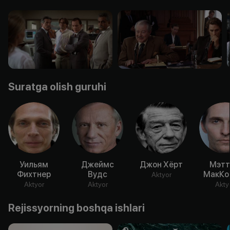
Suratga olish guruhi
Уильям
Джеймс
Джон Хёрт
Мэтт
Фихтнер
Вудс
МакКо
Aktyor
Aktyor
Aktyor
Akty
Rejissyorning boshqa ishlari