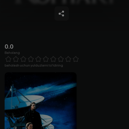
0.0
Baholang
Empty
1 Star
2 Stars
3 Stars
4 Stars
5 Stars
6 Stars
7 Stars
8 Stars
9 Stars
10 Stars
baholash uchun yulduzlarni to'ldiring