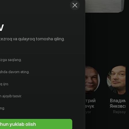
V
tezroq va qulayroq tomosha qiling.
gizga saqlang.
ishda davom eting.
 ijro.
 ajoyib tasvir.
Анна
Алексей
Дмитрий
Владим
Полупанова
Верещако
Кравчук
Янковск
ing.
Aktyor
Aktyor
Aktyor
Rejissyo
hun yuklab olish