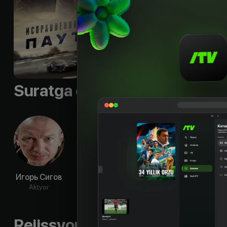
Sifati
:
HD
Suratga olish guruhi
Игорь Сигов
Андрей
Анатолий
Евг
Карако
Лобоцкий
Шир
Aktyor
Aktyor
Aktyor
Ak
Rejissyorning boshqa ishlari