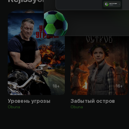
18
+
16
+
Уровень угрозы
Забытый остров
Obuna
Obuna