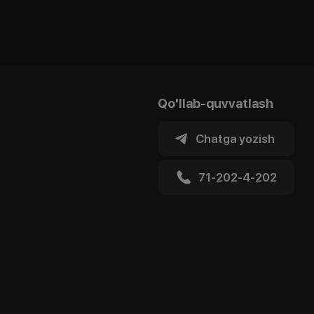
Qo'llab-quvvatlash
Chatga yozish
71-202-4-202