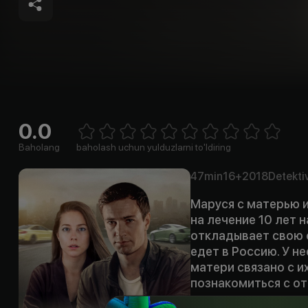
0.0
Empty
1 Star
2 Stars
3 Stars
4 Stars
5 Stars
6 Stars
7 Stars
8 Stars
9 Stars
10 Stars
Baholang
baholash uchun yulduzlarni to'ldiring
47min
16+
2018
Detekti
Маруся с матерью и
на лечение 10 лет 
откладывает свою 
едет в Россию. У не
матери связано с и
познакомиться с от
догадывается, что 