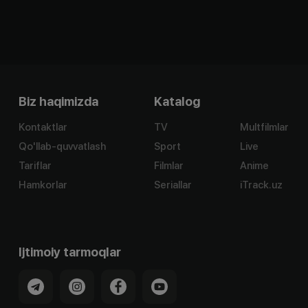
Biz haqimizda
Katalog
Kontaktlar
TV
Multfilmlar
Qo'llab-quvvatlash
Sport
Live
Tariflar
Filmlar
Anime
Hamkorlar
Seriallar
iTrack.uz
Ijtimoiy tarmoqlar