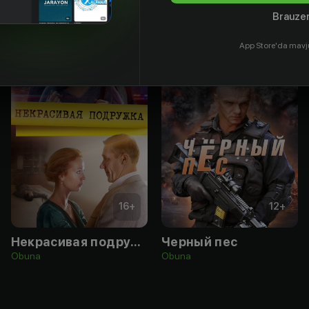
Brauzer
App Store'da mavj
16
+
12
+
Некрасивая подружка
Черный пес
Obuna
Obuna