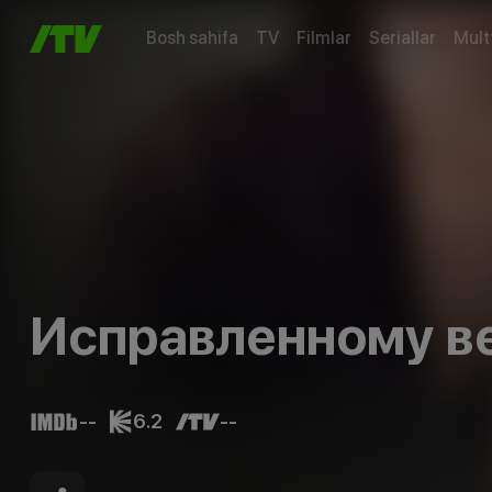
Bosh sahifa
TV
Filmlar
Seriallar
Mult
Исправленному в
--
6.2
--