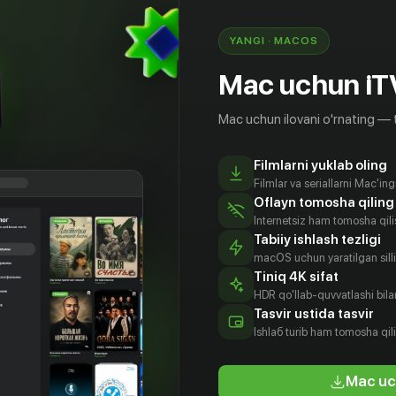
YANGI · MACOS
Mac uchun iT
Mac uchun ilovani o'rnating — 
Filmlarni yuklab oling
Filmlar va seriallarni Mac'in
Oflayn tomosha qiling
Internetsiz ham tomosha qil
Tabiiy ishlash tezligi
macOS uchun yaratilgan silliq
Tiniq 4K sifat
HDR qo'llab-quvvatlashi bilan
ений
Алексей
Дарья
Анастасия
Tasvir ustida tasvir
иков
Суренский
Баранова
Крылова
Ishlаб turib ham tomosha qil
tyor
Aktyor
Aktyor
Aktyor
Mac uc