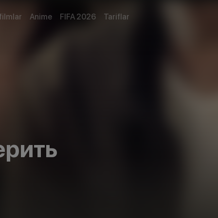
filmlar
Anime
FIFA 2026
Tariflar
ерить