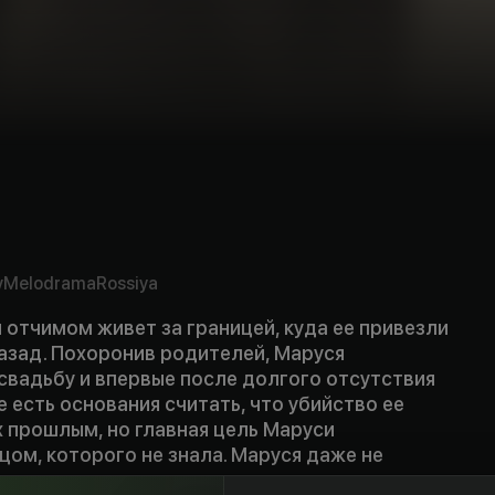
v
Melodrama
Rossiya
 отчимом живет за границей, куда ее привезли
назад. Похоронив родителей, Маруся
свадьбу и впервые после долгого отсутствия
е есть основания считать, что убийство ее
х прошлым, но главная цель Маруси
цом, которого не знала. Маруся даже не
их встреча таит смертельную опасность.