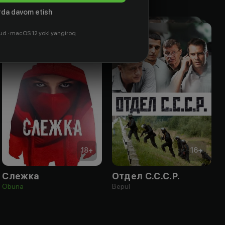
da davom etish
ud · macOS 12 yoki yangiroq
18
+
16
+
Слежка
Отдел С.С.С.Р.
Obuna
Bepul