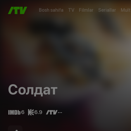
Bosh sahifa
TV
Filmlar
Seriallar
Mult
Солдат
6
6.9
--