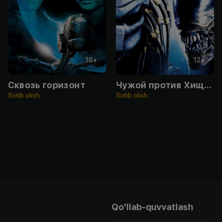
18
+
12
+
Сквозь горизонт
Чужой против Хищника
Sotib olish
Sotib olish
Qo'llab-quvvatlash