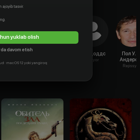
 ajoyib tasvir.
ing.
hun yuklab olish
da davom etish
Тейлор Торн
Марк
К.К. Доддс
Пол У. С
Бринглсон
Андерс
Aktyor
Aktyor
ud · macOS 12 yoki yangiroq
Aktyor
Rejissyo