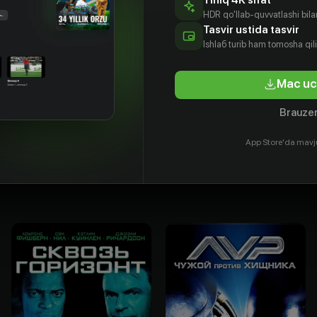
Tiniq 4K sifat
HDR qo'llab-quvvatlashi bilan
Tasvir ustida tasvir
Ishlаб turib ham tomosha qil
Mac uc
Brauzer
Пертуи
Гэри Бьюзи
Джейсон
Джаред
Скотт Ли
Торн
tyor
Aktyor
App Store'da mavj
Aktyor
Aktyor