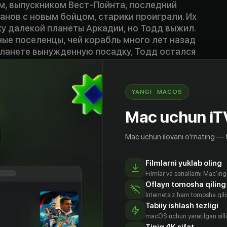
м, выпускником Вест-Пойнта, последний
анов с новым бойцом, старики проиграли. Их
у далекой планеты Аркадии, но Тодд выжил.
ые поселенцы, чей корабль много лет назад
планете вынужденную посадку, Тодд остался
его душе были не только страх и дисциплина,
й красивой женщине, выходившей его, но и
ковник высадил на планете новых солдат,
YANGI · MACOS
в операции по уничтожению жителей колонии,
опыт в сочетании с человеческим фактором
Mac uchun iT
ше, чем генетическая избранность и крепкие
Mac uchun ilovani o'rnating — 
ad on a remote planet for obsolete machines and people,
Filmlarni yuklab oling
has one last battle to fight»
Filmlar va seriallarni Mac'in
0
Oflayn tomosha qiling
Internetsiz ham tomosha qil
Tabiiy ishlash tezligi
macOS uchun yaratilgan silliq