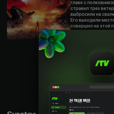
главе с полковнико
стравил трех ветер
выбросили на свалк
Его выходили местн
совершил на этой 
жить среди них. В 
как сказал он мило
доброта. Когда пол
чтобы испытать их 
Тодд доказал, что 
стоят гораздо боль
мускулы.
Shior
:
«Left for de
a fallen hero 
Byudjet
:
$60 000 00
Til
:
rus, eng
Sifati
:
HD