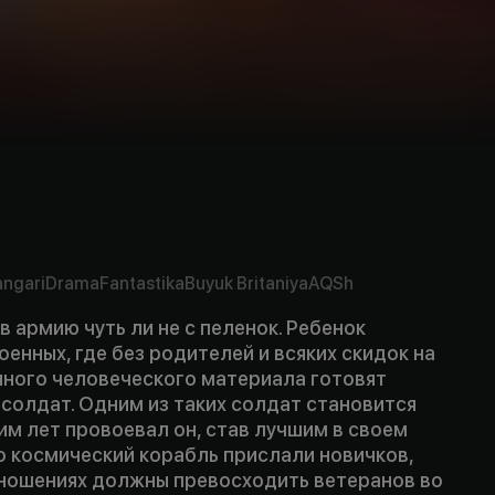
angari
Drama
Fantastika
Buyuk Britaniya
AQSh
в армию чуть ли не с пеленок. Ребенок
оенных, где без родителей и всяких скидок на
нного человеческого материала готовят
солдат. Одним из таких солдат становится
им лет провоевал он, став лучшим в своем
го космический корабль прислали новичков,
тношениях должны превосходить ветеранов во