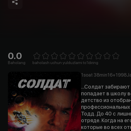
0.0
Empty
1 Star
2 Stars
3 Stars
4 Stars
5 Stars
6 Stars
7 Stars
8 Stars
9 Stars
10 Stars
Baholang
baholash uchun yulduzlarni to'ldiring
1soat
38min
16+
1998
J
...Солдат забирают 
попадает в школу в
детство из отобра
профессиональных 
Тодд. До 40 с лишн
отряде. Когда на е
которые во всех о