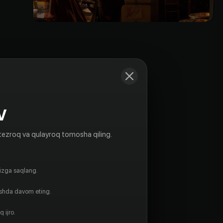
V
tezroq va qulayroq tomosha qiling.
gizga saqlang.
ishda davom eting.
 ijro.