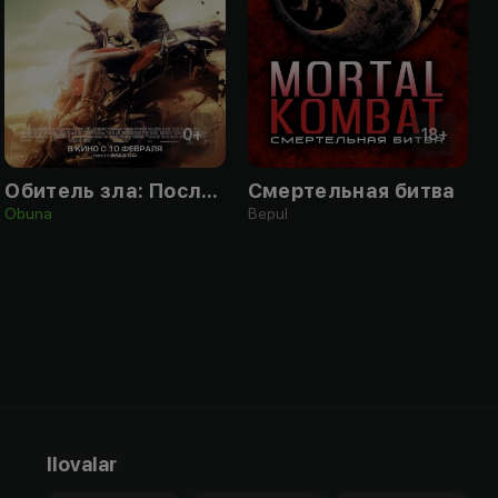
0
+
18
+
Обитель зла: Последняя глава
Смертельная битва
Obuna
Bepul
Ilovalar