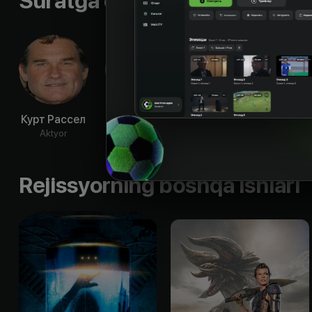
Suratga olish guruhi
Курт Рассел
Джейсон
Конни
Шон 
Айзекс
Нильсен
Aktyor
Ak
Aktyor
Aktyor
Rejissyorning boshqa ishlari