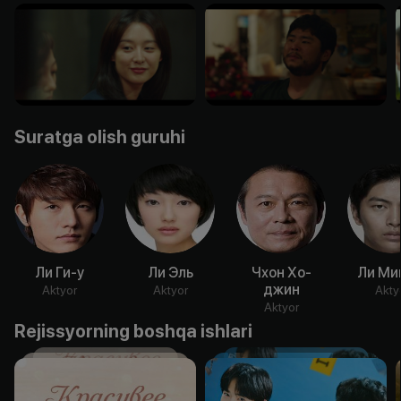
Suratga olish guruhi
Ли Ги-у
Ли Эль
Чхон Хо-
Ли Ми
джин
Aktyor
Aktyor
Akty
Aktyor
Rejissyorning boshqa ishlari