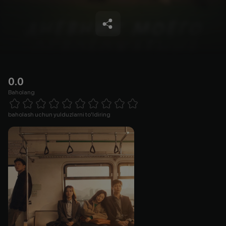
0.0
Baholang
Empty
1 Star
2 Stars
3 Stars
4 Stars
5 Stars
6 Stars
7 Stars
8 Stars
9 Stars
10 Stars
baholash uchun yulduzlarni to'ldiring