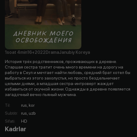
1soat
4min
16+
2022
Drama
Janubiy Koreya
История трёх родственников, проживающих в деревне.
Старшая сестра тратит очень много времени на дорогу на
работу в Сеул и мечтает найти любовь, средний брат хотел бы
выбраться из этого захолустья, но просто бездельничает
целыми днями, а младшая сестра-интроверт жаждет
избавиться от скучной жизни. Однажды в деревне появляется
загадочный вечно пьяный мужчина.
Til
:
rus, kor
Subtitr
:
rus, uzb
Sifati
:
HD
Kadrlar