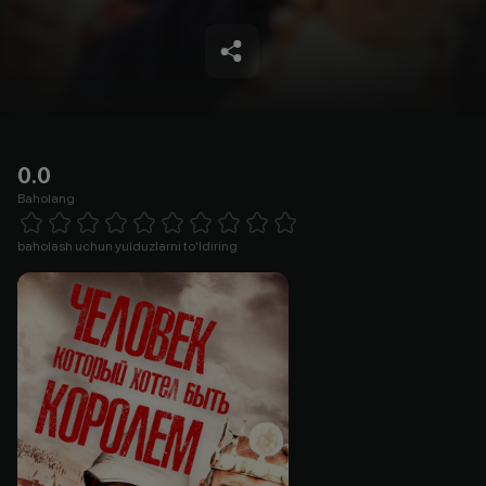
0.0
Baholang
Empty
1 Star
2 Stars
3 Stars
4 Stars
5 Stars
6 Stars
7 Stars
8 Stars
9 Stars
10 Stars
baholash uchun yulduzlarni to'ldiring