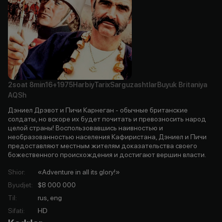
2soat
8min
16+
1975
Harbiy
Tarix
Sarguzashtlar
Buyuk Britaniya
AQSh
Дэниел Дрэвот и Пичи Карнеган - обычные британские
солдаты, но вскоре их будет почитать и превозносить народ
целой страны! Воспользовавшись наивностью и
необразованностью населения Кафиристана, Дэниел и Пичи
предоставляют местным жителям доказательства своего
божественного происхождения и достигают вершин власти.
Shior
:
«Adventure in all its glory!»
Byudjet
:
$8 000 000
Til
:
rus, eng
Sifati
:
HD