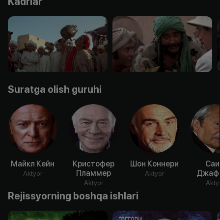
Kadrlar
Suratga olish guruhi
Майкл Кейн
Кристофер
Шон Коннери
Саи
Пламмер
Джаф
Aktyor
Aktyor
Aktyor
Akty
Rejissyorning boshqa ishlari