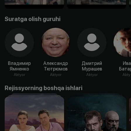
Suratga olish guruhi
Владимир
Александр
Дмитрий
Ива
Ямненко
Тютрюмов
Мурашев
Бата
Aktyor
Aktyor
Aktyor
Akty
Rejissyorning boshqa ishlari