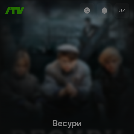
UZ
Весури