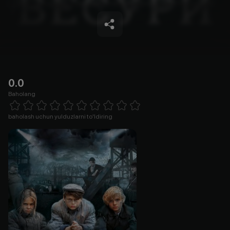
0.0
Baholang
Empty
1 Star
2 Stars
3 Stars
4 Stars
5 Stars
6 Stars
7 Stars
8 Stars
9 Stars
10 Stars
baholash uchun yulduzlarni to'ldiring