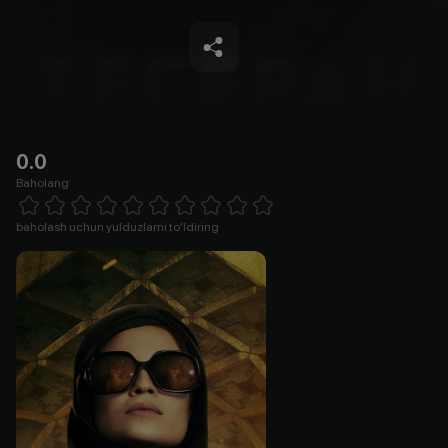
0.0
Baholang
Empty
1 Star
2 Stars
3 Stars
4 Stars
5 Stars
6 Stars
7 Stars
8 Stars
9 Stars
10 Stars
baholash uchun yulduzlarni to'ldiring