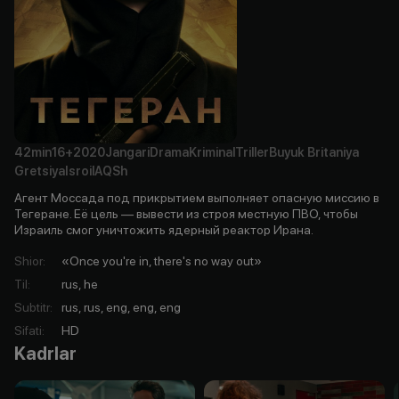
42min
16+
2020
Jangari
Drama
Kriminal
Triller
Buyuk Britaniya
Gretsiya
Isroil
AQSh
Агент Моссада под прикрытием выполняет опасную миссию в
Тегеране. Её цель — вывести из строя местную ПВО, чтобы
Израиль смог уничтожить ядерный реактор Ирана.
Shior
:
«Once you're in, there's no way out»
Til
:
rus, he
Subtitr
:
rus, rus, eng, eng, eng
Sifati
:
HD
Kadrlar