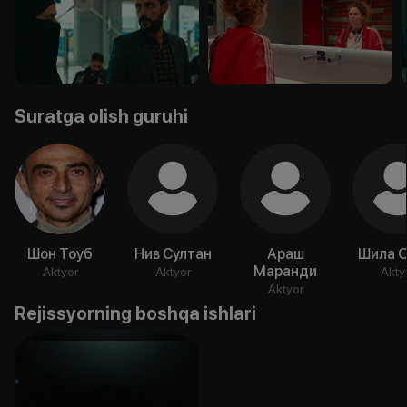
Suratga olish guruhi
Шон Тоуб
Нив Султан
Араш
Шила 
Маранди
Aktyor
Aktyor
Akty
Aktyor
Rejissyorning boshqa ishlari