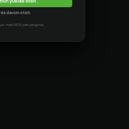
hun yuklab olish
da davom etish
ud · macOS 12 yoki yangiroq