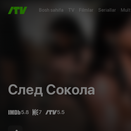
Bosh sahifa
TV
Filmlar
Seriallar
Mult
След Сокола
5.8
7
5.5