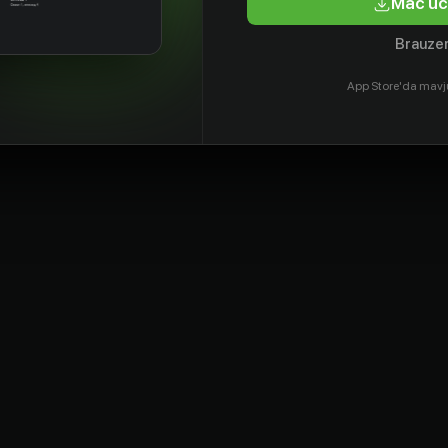
Mac uc
Brauzer
App Store'da mavj