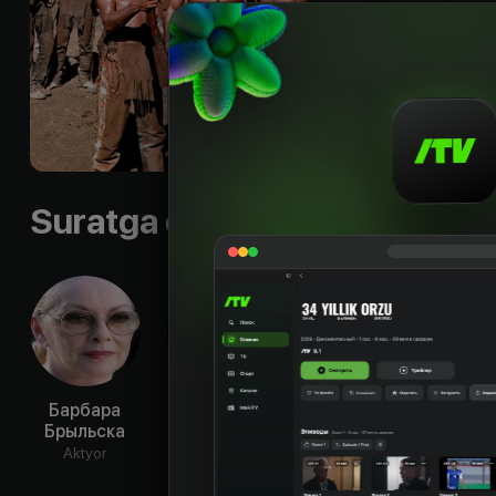
буйволов и вырезая
дакота. Между тем
пытается раздобыт
нападают на город
настоящее кроваво
может спасти от по
Sifati
:
HD
Suratga olish guruhi
Барбара
Рольф Хоппе
Гойко Митич
Хел
Брыльска
Шра
Aktyor
Aktyor
Aktyor
Ak