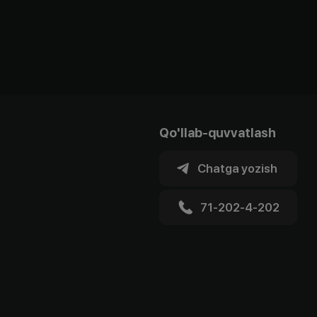
Qo'llab-quvvatlash
Chatga yozish
71-202-4-202