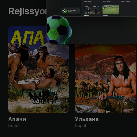
Rejissyorning boshqa ishlari
12
+
12
+
Апачи
Ульзана
Bepul
Bepul