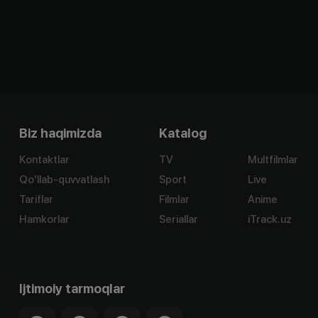
Biz haqimizda
Katalog
Kontaktlar
TV
Multfilmlar
Qo'llab-quvvatlash
Sport
Live
Tariflar
Filmlar
Anime
Hamkorlar
Seriallar
iTrack.uz
Ijtimoiy tarmoqlar