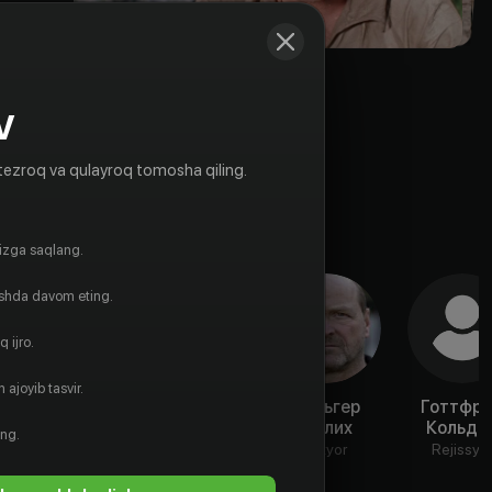
V
tezroq va qulayroq tomosha qiling.
gizga saqlang.
ishda davom eting.
 ijro.
 ajoyib tasvir.
Лейла Месхи
Милан
Хольгер
Готтфр
Яблонски
Малих
Кольди
Aktyor
ing.
Aktyor
Aktyor
Rejissyo