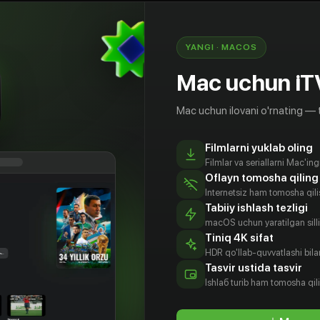
 целые деревни, им удается ослабить племя
 вождь Зоркий Сокол со своими воинами
ь оружие. Чтобы отомстить, воины дакота
YANGI · MACOS
 золотоискателей, здесь происходит
е сражение между белыми и индейцами. Белых
Mac uchun iT
ражения только приход армии...
Mac uchun ilovani o'rnating — 
Filmlarni yuklab oling
Filmlar va seriallarni Mac'in
Oflayn tomosha qiling
Internetsiz ham tomosha qil
Tabiiy ishlash tezligi
macOS uchun yaratilgan silliq
Tiniq 4K sifat
HDR qo'llab-quvvatlashi bilan
ьмут
Фред
Хартмут Бер
Ханньо
Tasvir ustida tasvir
йбер
Дельмаре
Хассе
Aktyor
Ishlаб turib ham tomosha qil
tyor
Aktyor
Aktyor