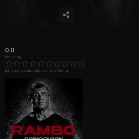
0.0
Baholang
Empty
1 Star
2 Stars
3 Stars
4 Stars
5 Stars
6 Stars
7 Stars
8 Stars
9 Stars
10 Stars
baholash uchun yulduzlarni to'ldiring