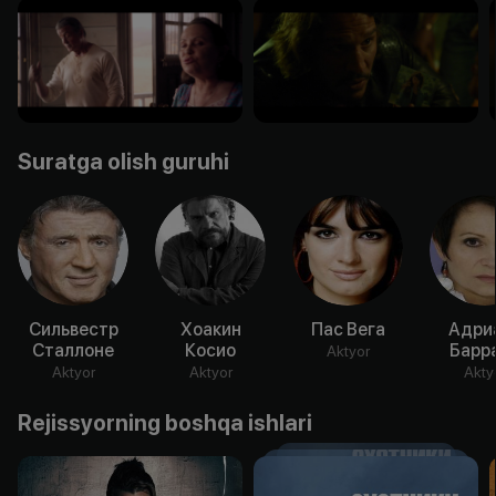
Suratga olish guruhi
Сильвестр
Хоакин
Пас Вега
Адри
Сталлоне
Косио
Барр
Aktyor
Aktyor
Aktyor
Akty
Rejissyorning boshqa ishlari