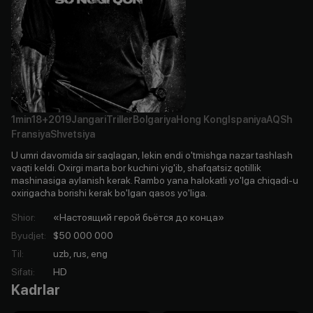
1min
18+
2019
Jangari
Triller
Bolgariya
Hong Kong
Ispaniya
AQSh
Fransiya
Shvetsiya
U umri davomida sir saqlagan, lekin endi o'tmishga nazar tashlash
vaqti keldi. Oxirgi marta bor kuchini yig'ib, shafqatsiz qotillik
mashinasiga aylanish kerak. Rambo yana halokatli yo'lga chiqadi-u
oxirigacha borishi kerak bo'lgan qasos yo'liga.
Shior
:
«Настоящий герой бьётся до конца»
Byudjet
:
$50 000 000
Til
:
uzb, rus, eng
Sifati
:
HD
Kadrlar