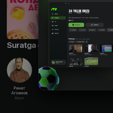
Sifati
:
HD
Suratga olish guruhi
Ренат
Агзамов
Aktyor