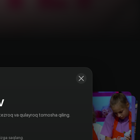
Kadrlar
V
tezroq va qulayroq tomosha qiling.
gizga saqlang.