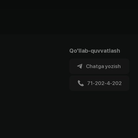
Qo'llab-quvvatlash
Chatga yozish
71-202-4-202