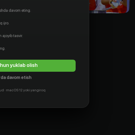
ishda davom eting.
 ijro.
 ajoyib tasvir.
ing.
hun yuklab olish
da davom etish
ud · macOS 12 yoki yangiroq