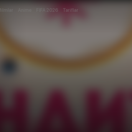
filmlar
Anime
FIFA 2026
Tariflar