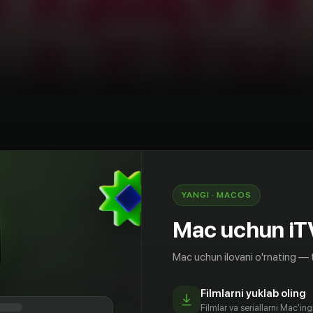
shou
Rossiya
YANGI · MACOS
нале Пятница кулинарное шоу «Кондитер Дети»
ым. Главный приз — 500000 рублей. Юные
Mac uchun iT
 проявят себя лучше остальных, создадут
ого мишки со сладкими детскими игрушками
Mac uchun ilovani o'rnating — 
кими получатся работы участников, покажет
ер. Дети».
Filmlarni yuklab oling
Filmlar va seriallarni Mac'in