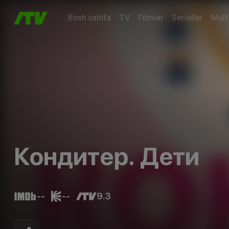
Bosh sahifa
TV
Filmlar
Seriallar
Mult
Кондитер. Дети
--
--
9.3