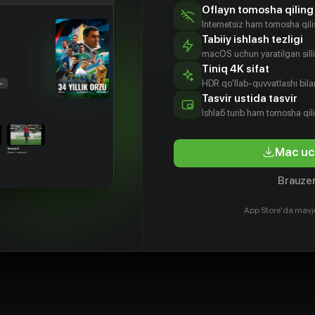
Oflayn tomosha qiling
Internetsiz ham tomosha qil
Tabiiy ishlash tezligi
macOS uchun yaratilgan silliq
Tiniq 4K sifat
HDR qo'llab-quvvatlashi bilan
Tasvir ustida tasvir
Ishlаб turib ham tomosha qil
Mac uc
Brauzer
App Store'da mavj