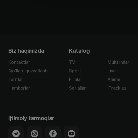
Biz haqimizda
Katalog
Kontaktlar
TV
Multfilmlar
Qo'llab-quvvatlash
Sport
Live
Tariflar
Filmlar
Anime
Hamkorlar
Seriallar
iTrack.uz
Ijtimoiy tarmoqlar