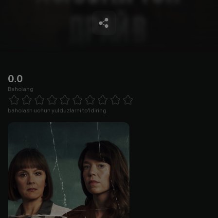
0.0
Baholang
Empty
1 Star
2 Stars
3 Stars
4 Stars
5 Stars
6 Stars
7 Stars
8 Stars
9 Stars
10 Stars
baholash uchun yulduzlarni to'ldiring