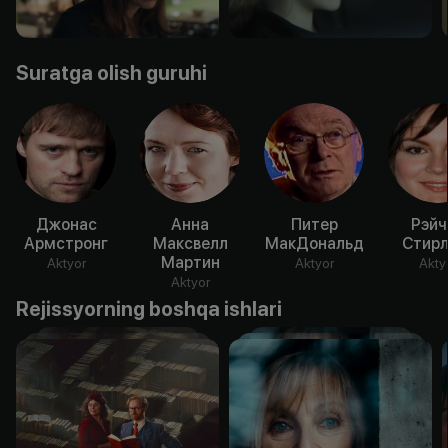
Suratga olish guruhi
Джонас
Анна
Питер
Рэйч
Армстронг
Максвелл
МакДональд
Стирл
Мартин
Aktyor
Aktyor
Akty
Aktyor
Rejissyorning boshqa ishlari