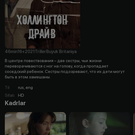
46min
16+
2021
Triller
Buyuk Britaniya
В центре повествования – две сестры, чьи жизни
переворачиваются с ног на голову, когда пропадает
соседский ребенок. Сестры подозревают, что их дети могут
быть в этом замешаны.
Til
:
rus, eng
Sifati
:
HD
Kadrlar