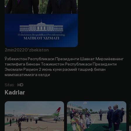
2min
2022
O'zbekiston
Ўзбекистон Республикаси Президенти Шавкат Мирзиёевнинг
таклифига биноан Тожикистон Республикаси Президенти
Эмомали Раҳмон 2 июнь куни расмий ташриф билан
мамлакатимизга келди
Sifati
:
HD
Kadrlar