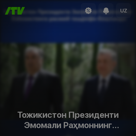
UZ
Тожикистон Президенти
Эмомали Раҳмоннинг
Ўзбекистонга расмий