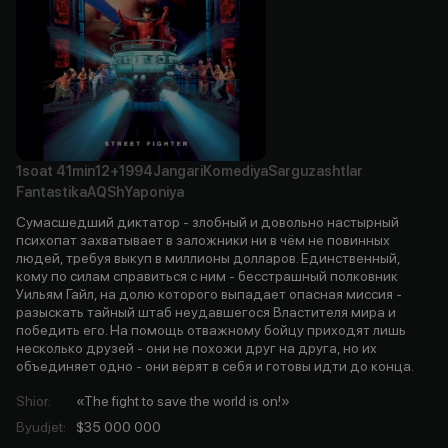
1soat
41min
12+
1994
Jangari
Komediya
Sarguzashtlar
Fantastika
AQSh
Yaponiya
Сумасшедший диктатор - злобный и довольно настырный
психопат захватывает в заложники ни в чём не повинных
людей, требуя выкуп в миллионы долларов. Единственный,
кому по силам справиться с ним - бесстрашный полковник
Уильям Гайл, на долю которого выпадает опасная миссия -
разыскать тайный штаб неудавшегося Властителя мира и
победить его. На помощь отважному бойцу приходят лишь
несколько друзей - они не похожи друг на друга, но их
объединяет одно - они верят в себя и готовы идти до конца.
Shior
:
«The fight to save the world is on!»
Byudjet
:
$35 000 000