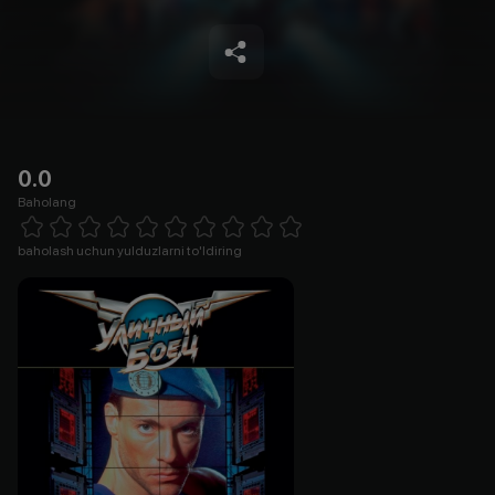
0.0
Baholang
Empty
1 Star
2 Stars
3 Stars
4 Stars
5 Stars
6 Stars
7 Stars
8 Stars
9 Stars
10 Stars
baholash uchun yulduzlarni to'ldiring