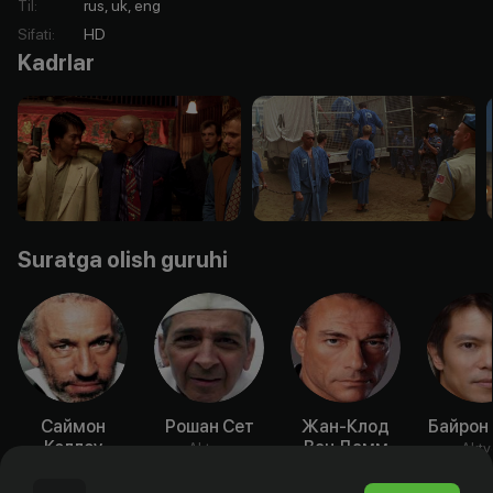
Til
:
rus, uk, eng
Sifati
:
HD
Kadrlar
Suratga olish guruhi
Саймон
Рошан Сет
Жан-Клод
Байрон
Кэллоу
Ван Дамм
Aktyor
Akty
Aktyor
Aktyor