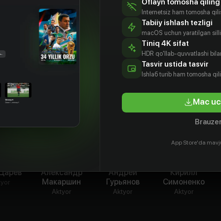
Oflayn tomosha qiling
е имя — Урсула Кучински. А в советской
Internetsiz ham tomosha qil
на известна как Соня — легендарная
Tabiiy ishlash tezligi
авшая во многих странах мира и выполнявшая
macOS uchun yaratilgan silliq
ния...
Tiniq 4K sifat
HDR qo'llab-quvvatlashi bilan
Tasvir ustida tasvir
Ishlаб turib ham tomosha qil
Mac uc
Brauzer
App Store'da mavj
 Царев
Александр
Андрей
Кирилл
Макаршин
Гурьянов
Симоненко
tyor
Aktyor
Aktyor
Aktyor