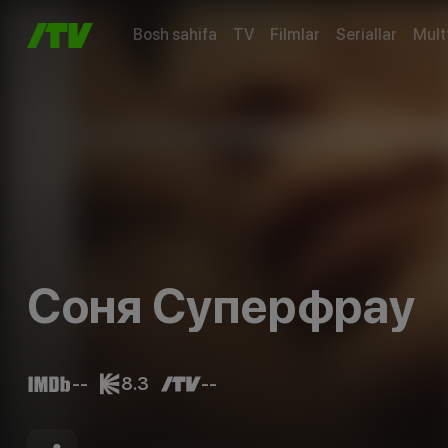
Bosh sahifa
TV
Filmlar
Seriallar
Mult
Соня Суперфрау
--
8.3
--