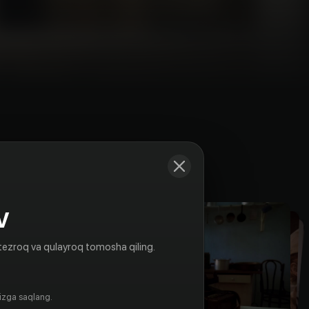
Kadrlar
V
tezroq va qulayroq tomosha qiling.
gizga saqlang.