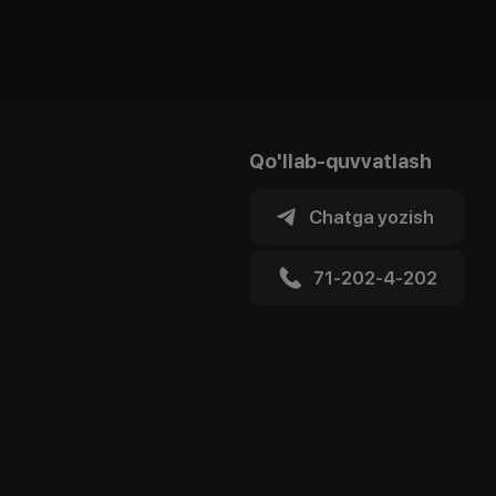
Qo'llab-quvvatlash
Chatga yozish
71-202-4-202