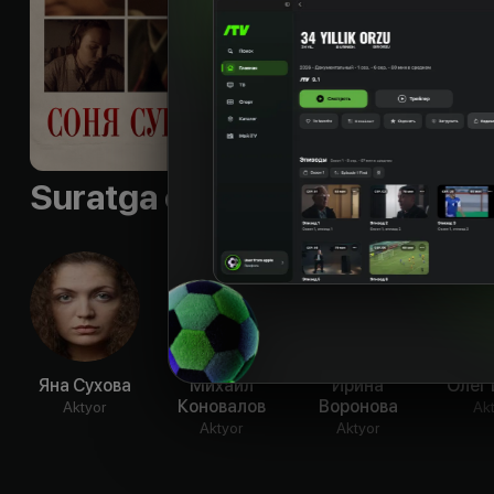
Однако ее настояще
военной разведке о
разведчица, работ
ответственные зада
Sifati
:
HD
Suratga olish guruhi
Яна Сухова
Михаил
Ирина
Олег
Коновалов
Воронова
Aktyor
Ak
Aktyor
Aktyor