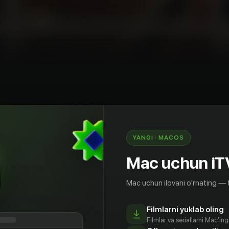
ossiya
YANGI · MACOS
айная полиция Гоминьдана, ее отслеживала
Mac uchun iT
Абвер и полиция Третьего рейха Гестапо, ее
тные службы Японии, Италии и Швейцарии, по
Mac uchun ilovani o'rnating — 
разведки Польши и Румынии, ее пыталось
 арестовать британские спецслужбы. Но
алось этого сделать. Во всем мире эта женщина
Filmlarni yuklab oling
Filmlar va seriallarni Mac'in
м литературным псевдонимом — Рут Вернер.