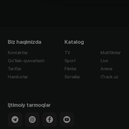
Biz haqimizda
Katalog
Kontaktlar
TV
Multfilmlar
Qo'llab-quvvatlash
Sport
Live
Tariflar
Filmlar
Anime
Hamkorlar
Seriallar
iTrack.uz
Ijtimoiy tarmoqlar