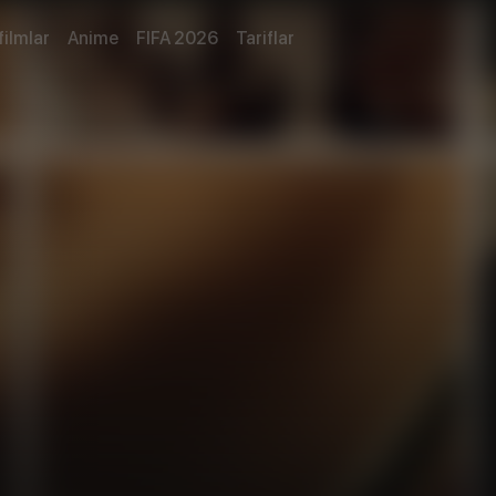
filmlar
Anime
FIFA 2026
Tariflar