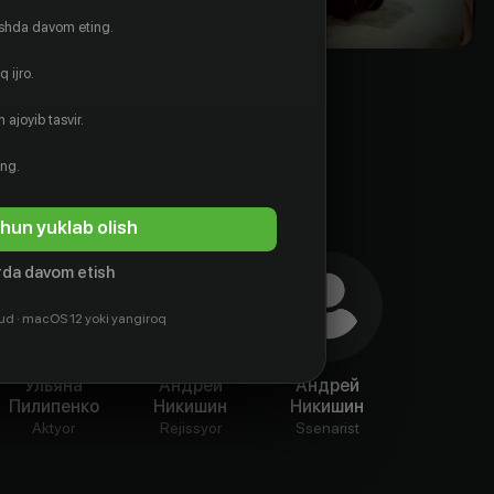
ishda davom eting.
 ijro.
 ajoyib tasvir.
ing.
hun yuklab olish
da davom etish
ud · macOS 12 yoki yangiroq
Ульяна
Андрей
Андрей
Пилипенко
Никишин
Никишин
Aktyor
Rejissyor
Ssenarist