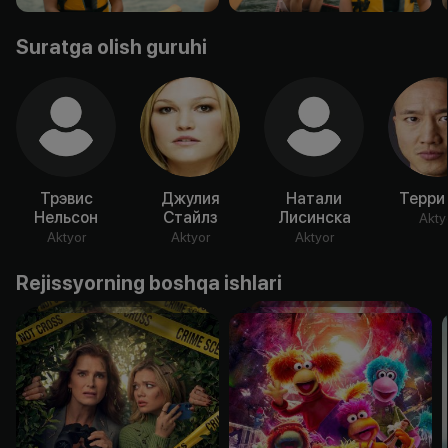
Suratga olish guruhi
Трэвис
Джулия
Натали
Терри
Нельсон
Стайлз
Лисинска
Akty
Aktyor
Aktyor
Aktyor
Rejissyorning boshqa ishlari