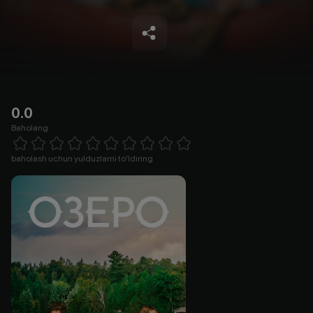
0.0
Baholang
Empty
1 Star
2 Stars
3 Stars
4 Stars
5 Stars
6 Stars
7 Stars
8 Stars
9 Stars
10 Stars
baholash uchun yulduzlarni to'ldiring