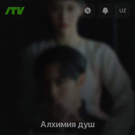
UZ
Алхимия душ