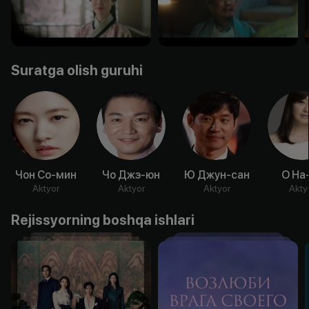
Suratga olish guruhi
Чон Со-мин
Чо Джэ-юн
Ю Джун-сан
О На
Aktyor
Aktyor
Aktyor
Akty
Rejissyorning boshqa ishlari