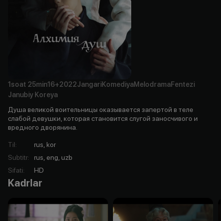
1soat
25min
16+
2022
Jangari
Komediya
Melodrama
Fentezi
Janubiy Koreya
Душа великой воительницы оказывается запертой в теле
слабой девушки, которая становится слугой заносчивого и
вредного дворянина.
Til
:
rus, kor
Subtitr
:
rus, eng, uzb
Sifati
:
HD
Kadrlar