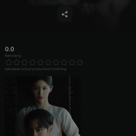
0.0
Baholang
Empty
1 Star
2 Stars
3 Stars
4 Stars
5 Stars
6 Stars
7 Stars
8 Stars
9 Stars
10 Stars
baholash uchun yulduzlarni to'ldiring