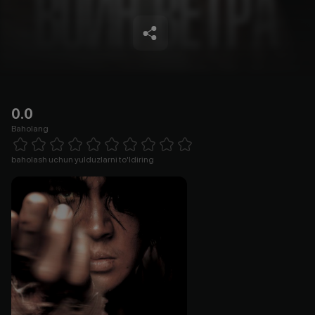
0.0
Baholang
Empty
1 Star
2 Stars
3 Stars
4 Stars
5 Stars
6 Stars
7 Stars
8 Stars
9 Stars
10 Stars
baholash uchun yulduzlarni to'ldiring