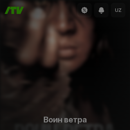
UZ
Воин ветра