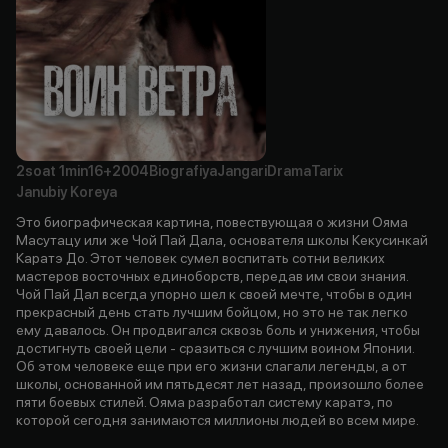
2soat
1min
16+
2004
Biografiya
Jangari
Drama
Tarix
Janubiy Koreya
Это биографическая картина, повествующая о жизни Ояма
Масутацу или же Чой Пай Дала, основателя школы Кекусинкай
Каратэ До. Этот человек сумел воспитать сотни великих
мастеров восточных единоборств, передав им свои знания.
Чой Пай Дал всегда упорно шел к своей мечте, чтобы в один
прекрасный день стать лучшим бойцом, но это не так легко
ему давалось. Он продвигался сквозь боль и унижения, чтобы
достигнуть своей цели - сразиться с лучшим воином Японии.
Об этом человеке еще при его жизни слагали легенды, а от
школы, основанной им пятьдесят лет назад, произошло более
пяти боевых стилей. Ояма разработал систему каратэ, по
которой сегодня занимаются миллионы людей во всем мире.