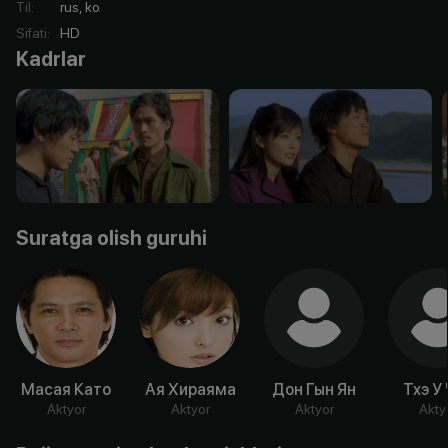
Til
:
rus, ko
Sifati
:
HD
Kadrlar
Suratga olish guruhi
Масая Като
Ая Хираяма
Дон Гын Ян
Тхэ У
Aktyor
Aktyor
Aktyor
Akty