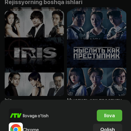
Rejissyorning boshqa ishlari
16
+
16
+
Iris
Мыслить как преступник
Obuna
Obuna
Ilova
Ilovaga o'tish
Qolish
Chrome